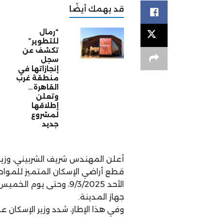
قد يهمك أيضًا
“رمال
للتطوير”
تكشف عن
سجل
إنجازاتها في
منطقة غرب
القاهرة…
وتعلن
إطلاقها
لمشروع
جديد
أعلن المهندس شريف الشربيني، وزير
قطع أراضي الإسكان المتميز للمواط
جهاز المدينة.
وفي هذا الإطار، شدد وزير الإسكان 