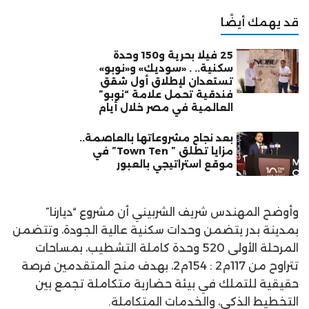
قد يهمك أيضًا
25 فيلا بحرية و150 وحدة
سكنية.. . «سوديك» و«نوبو»
تستعدان لإطلاق أول شقق
فندقية تحمل علامة “نوبو”
العالمية في مصر خلال أيام
بعد نجاح مشروعاتها بالعاصمة..
مزايا تطلق ” Town Ten” في
موقع استراتيجي بالعبور
وأوضح المهندس شريف الشربيني أن مشروع “ديارنا”
بمدينة بدر يتضمن وحدات سكنية عالية الجودة، وتتضمن
المرحلة الأولى 520 وحدة كاملة التشطيب، بمساحات
تتراوح من 117م2 : 154م2، بهدف منح المتقدمين فرصة
حقيقية للتملك في بيئة حضارية متكاملة تجمع بين
التخطيط الذكي، والخدمات المتكاملة.