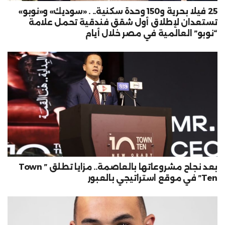
25 فيلا بحرية و150 وحدة سكنية.. . «سوديك» و«نوبو»
تستعدان لإطلاق أول شقق فندقية تحمل علامة
“نوبو” العالمية في مصر خلال أيام
بعد نجاح مشروعاتها بالعاصمة.. مزايا تطلق ” Town
Ten” في موقع استراتيجي بالعبور