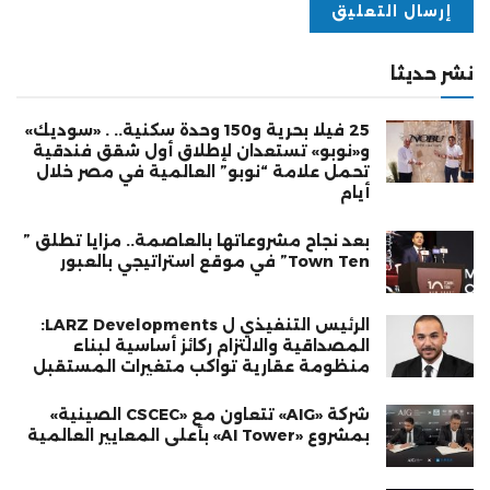
نشر حديثا
25 فيلا بحرية و150 وحدة سكنية.. . «سوديك»
و«نوبو» تستعدان لإطلاق أول شقق فندقية
تحمل علامة “نوبو” العالمية في مصر خلال
أيام
بعد نجاح مشروعاتها بالعاصمة.. مزايا تطلق ”
Town Ten” في موقع استراتيجي بالعبور
الرئيس التنفيذي ل LARZ Developments:
المصداقية والالتزام ركائز أساسية لبناء
منظومة عقارية تواكب متغيرات المستقبل
شركة «AIG» تتعاون مع «CSCEC الصينية»
بمشروع «AI Tower» بأعلى المعايير العالمية