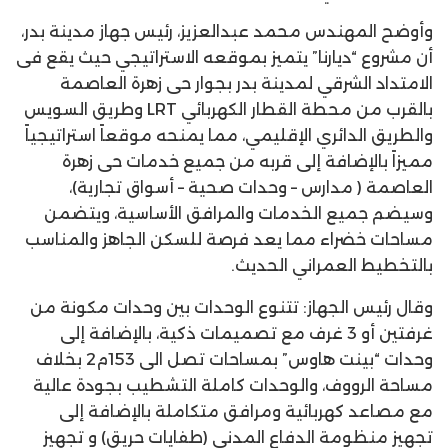
وأوضح المهندس محمد عبدالعزيز، رئيس جهاز مدينة بدر،
أن مشروع “ديارنا” يتميز بموقعه الاستراتيجي حيث يقع فى
الامتداد الشرقي لمدينة بدر بجوار حى زهرة العاصمة
بالقرب من محطة القطار الكهربائي LRT وطريق السويس
والطريق الدائري الإقليمي، مما يمنحه موقعاً استراتيجياً
مميزاً بالإضافة إلى قربه من جميع خدمات حى زهرة
العاصمة ( مدارس – وحدات صحية – أسواق تجارية)،
وسيضم جميع الخدمات والمرافق الأساسية، ويتضمن
مساحات خضراء مما يعد فرصة للسكن الجاهز والمناسب
بالتخطيط العمراني الحديث.
وقال رئيس الجهاز: تتنوع الوحدات بين وحدات مكونة من
غرفتين أو 3 غرف مع تصميمات ذكية، بالإضافة إلى
وحدات “بينت هاوس” بمساحات تصل الى 153م2 بخلاف
مساحة الرووف، والوحدات كاملة التشطيب بجودة عالية
مع مصاعد كهربائية ومرافق متكاملة بالإضافة إلى
تجهيز منظومة الدفاع المدنى (طفايات حريق) و تجهيز