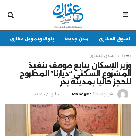
السوق العقاري
مدن جديدة
بنوك وتمويل عقاري
Home
السوق العقاري
وزير الإسكان يتابع موقف تنفيذ
المشروع السكني “ديارنا” المطروح
للحجز حاليا بمدينة بدر
نشر بواسطة
Manager
مايو 5, 2025