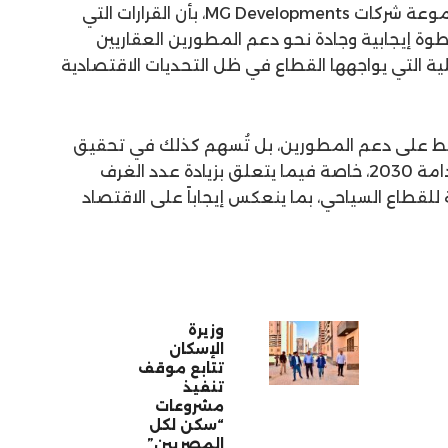
صرّح محمد مطاوع، المؤسس لمجموعة شركات MG Developments، بأن القرارات التي
خطوة إيجابية وجادة نحو دعم المطورين العقاريين
ية التي يواجهها القطاع في ظل التحديات الاقتصادية
فقط على دعم المطورين، بل تُسهم كذلك في تحقيق
أهداف خطة الدولة للتنمية المستدامة 2030، خاصة فيما يتعلق بزيادة عدد الغرف
 للقطاع السياحي، بما ينعكس إيجاباً على الاقتصاد
وزيرة
الإسكان
تتابع موقف
تنفيذ
مشروعات
“سكن لكل
المصريين”