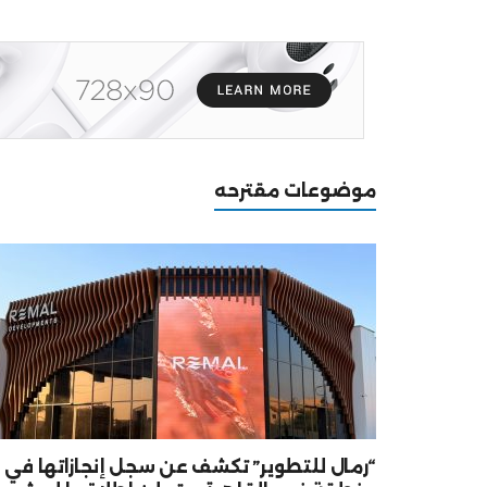
موضوعات مقترحه
“رمال للتطوير” تكشف عن سجل إنجازاتها في