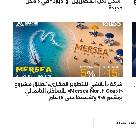
“سكن لكل المصريين” و”ديارنا” في 5 مدن
جديدة
شركة «أباتشي للتطوير العقاري» تطلق مشروع
«Mersea North Coast» بالساحل الشمالي
بمقدم 5% وتقسيط حتى 15 عام
رض المزيد