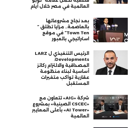
فندقية تحمل علامة “نوبو”
العالمية في مصر خلال أيام
بعد نجاح مشروعاتها
بالعاصمة.. مزايا تطلق ”
Town Ten” في موقع
استراتيجي بالعبور
الرئيس التنفيذي ل LARZ
Developments:
المصداقية والالتزام ركائز
أساسية لبناء منظومة
عقارية تواكب متغيرات
المستقبل
شركة «AIG» تتعاون مع
«CSCEC الصينية» بمشروع
«AI Tower» بأعلى المعايير
العالمية