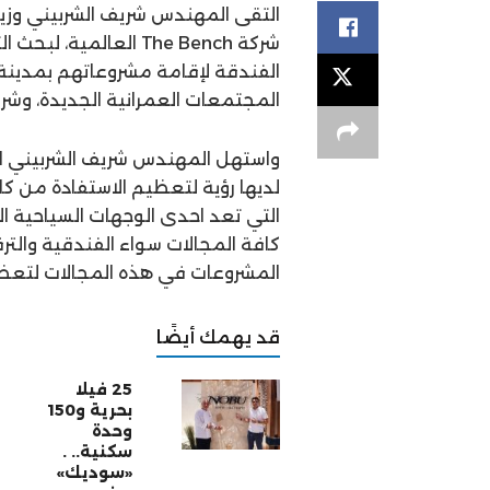
التقى المهندس شريف الشربيني وزير
شركة The Bench العال
الفندقة لإقامة مشروعاتهم بمدينة 
المجتمعات العمرانية الجديدة، وشر
واستهل المهندس شريف الشربيني اللقا
لديها رؤية لتعظيم الاستفادة من كا
التي تعد احدى الوجهات السياحية ا
كافة المجالات سواء الفندقية والت
المشروعات في هذه المجالات لتعظيم
قد يهمك أيضًا
25 فيلا
بحرية و150
وحدة
سكنية.. .
«سوديك»