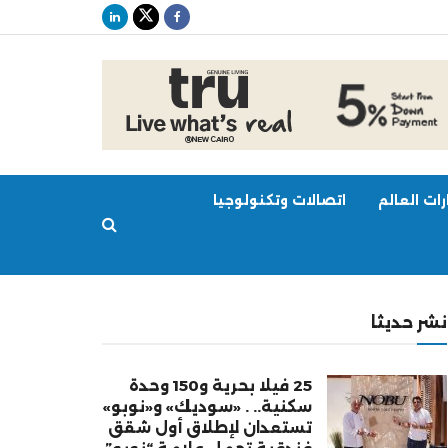
ات العالم
اتصالات وتكنولوجيا
نشر حديثا
25 فيلا بحرية و150 وحدة
سكنية.. . «سوديك» و«نوبو»
تستعدان لإطلاق أول شقق