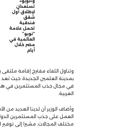
و«نوبو»
تستعدان
لإطلاق أول
شقق
فندقية
تحمل علامة
“نوبو”
العالمية في
مصر خلال
أيام
وتناول اللقاء مقترح إقامة ملتقى
في مجال جذب المستثمرين في هذا ا
العربية.
وأضاف الوزير أن لدينا العديد من 
العمل على جذب المستثمرين الدول
مختلف المجالات، مشيرا إلى توفير 