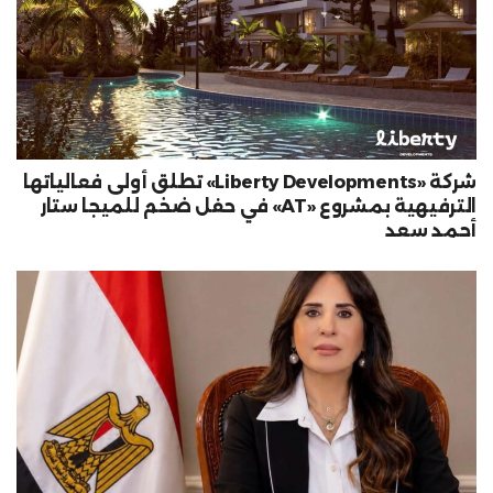
شركة «Liberty Developments» تطلق أولى فعالياتها
الترفيهية بمشروع «AT» في حفل ضخم للميجا ستار
أحمد سعد