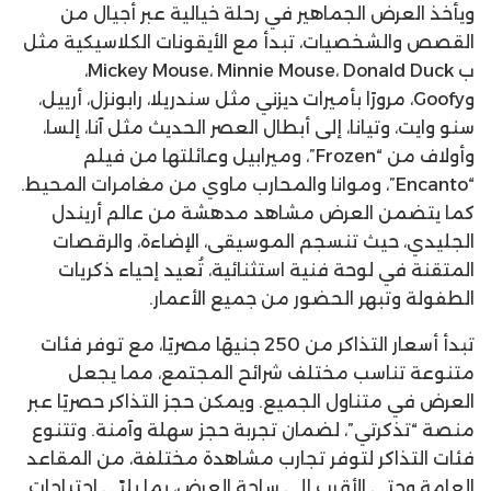
ويأخذ العرض الجماهير في رحلة خيالية عبر أجيال من
القصص والشخصيات، تبدأ مع الأيقونات الكلاسيكية مثل
ب Mickey Mouse، Minnie Mouse، Donald Duck،
وGoofy، مرورًا بأميرات ديزني مثل سندريلا، رابونزل، أرييل،
سنو وايت، وتيانا، إلى أبطال العصر الحديث مثل آنا، إلسا،
وأولاف من “Frozen”، وميرابيل وعائلتها من فيلم
“Encanto”، وموانا والمحارب ماوي من مغامرات المحيط.
كما يتضمن العرض مشاهد مدهشة من عالم أريندل
الجليدي، حيث تنسجم الموسيقى، الإضاءة، والرقصات
المتقنة في لوحة فنية استثنائية، تُعيد إحياء ذكريات
الطفولة وتبهر الحضور من جميع الأعمار.
تبدأ أسعار التذاكر من 250 جنيهًا مصريًا، مع توفر فئات
متنوعة تناسب مختلف شرائح المجتمع، مما يجعل
العرض في متناول الجميع. ويمكن حجز التذاكر حصريًا عبر
منصة “تذكرتي”، لضمان تجربة حجز سهلة وآمنة. وتتنوع
فئات التذاكر لتوفر تجارب مشاهدة مختلفة، من المقاعد
العامة وحتى الأقرب إلى ساحة العرض، بما يلبّي احتياجات