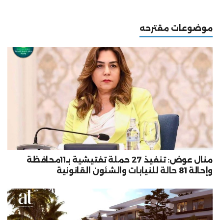
موضوعات مقترحه
منال عوض: تنفيذ 27 حملة تفتيشية بـ11محافظة
وإحالة 81 حالة للنيابات والشئون القانونية