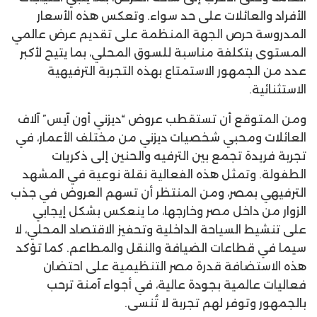
الأفراد والعائلات على حد سواء. وتعكس هذه الأسعار
المدروسة حرص الجهة المنظمة على تقديم عرض عالمي
المستوى بتكلفة مناسبة للسوق المحلي، بما يتيح لأكبر
عدد من الجمهور الاستمتاع بهذه التجربة الترفيهية
الاستثنائية.
ومن المتوقع أن تستقطب عروض “ديزني أون آيس” آلاف
العائلات ومحبي شخصيات ديزني من مختلف الأعمار، في
تجربة فريدة تجمع بين الترفيه والحنين إلى ذكريات
الطفولة. وتمثل هذه الفعالية نقلة نوعية في المشهد
الترفيهي بمصر، ومن المنتظر أن تسهم العروض في جذب
الزوار من داخل مصر وخارجها، ما ينعكس بشكل إيجابي
على تنشيط السياحة الداخلية وتحفيز الاقتصاد المحلي، لا
سيما في قطاعات الضيافة والنقل والمطاعم. كما تؤكد
هذه الاستضافة قدرة مصر التنظيمية على احتضان
فعاليات عالمية بجودة عالية، في أجواء آمنة ترحب
بالجمهور وتوفر لهم تجربة لا تُنسى.