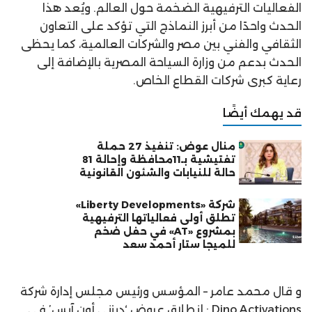
الفعاليات الترفيهية الضخمة حول العالم. ويُعد هذا
الحدث واحدًا من أبرز النماذج التي تؤكد على التعاون
الثقافي والفني بين مصر والشركات العالمية، كما يحظى
الحدث بدعم من وزارة السياحة المصرية بالإضافة إلى
رعاية كبرى شركات القطاع الخاص.
قد يهمك أيضًا
منال عوض: تنفيذ 27 حملة
تفتيشية بـ11محافظة وإحالة 81
حالة للنيابات والشئون القانونية
شركة «Liberty Developments»
تطلق أولى فعالياتها الترفيهية
بمشروع «AT» في حفل ضخم
للميجا ستار أحمد سعد
و قال محمد عامر – المؤسس ورئيس مجلس إدارة شركة
Dino Activations : إنطلاق عروض ‘ديزني أون آيس’ في