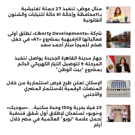
منال عوض: تنفيذ 27 حملة تفتيشية
بـ11محافظة وإحالة 81 حالة للنيابات والشئون
القانونية
شركة «Liberty Developments» تطلق أولى
فعالياتها الترفيهية بمشروع «AT» في حفل
ضخم للميجا ستار أحمد سعد
جهاز مدينة القاهرة الجديدة يواصل تنفيذ
المرحلة 9 لتوصيل التيار الكهربائي الدائم
بمشروع “بيت الوطن”
الإسكان تعلن طرح فرص استثمارية من خلال
المنصات الرقمية للاستثمار المصري
والأجنبي
25 فيلا بحرية و150 وحدة سكنية.. . «سوديك»
و«نوبو» تستعدان لإطلاق أول شقق فندقية
تحمل علامة “نوبو” العالمية في مصر خلال
أيام