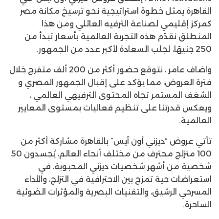
القاهرة يمثل خطوة استراتيجية نحو ترسيخ مكانة مصر
كمركز إقليمي لصناعة الترفيه العائلي ومن هذا
المنطلق نقدّم هذه التجربة العالمية بأسعار تبدأ من
250 جنيهًا، لجلب السعادة لأكبر عدد من الجمهور.
واضاف عامر ، نتوقع حضور أكثر من 200 ألف متفرج خلال
فترة العروض، مما يؤكد على إقبال الجمهور المصري و
الشغف المستمر تجاه المحتوى الترفيهي العالمي ،
ويعكس قدرتنا على تنظيم فعاليات بمستوى المعايير
العالمية.
تأتي عروض “ديزني أون آيس” بالقاهرة مشاركة أكثر من
100 متزلج محترف من مختلف أنحاء العالم، يُجسدون 50
شخصية من أشهر شخصيات ديزني المحبوبة، في
استعراضات حية تمزج بين الاحترافية في التزلج، والأداء
المسرحي الرشيق، والتقنيات البصرية والمؤثرات الضوئية
الساحرة.