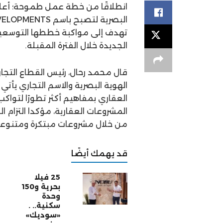
انطلاقًا من خطة عمل طموحة؛ أعلنت
تهدف إلى مواكبة خططها التوسعي
الجديدة خلال الفترة المقبلة.
الهوية البصرية والاسم التجاري يأتي
العقاري بمفاهيم أكثر تطورًا لتواك
المشروعات العقارية، مؤكدا التزام
من خلال مشروعات مبتكرة ومتنوعة
قد يهمك أيضًا
25 فيلا
بحرية و150
وحدة
سكنية.. .
«سوديك»