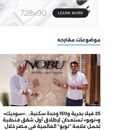
موضوعات مقترحه
25 فيلا بحرية و150 وحدة سكنية.. . «سوديك»
و«نوبو» تستعدان لإطلاق أول شقق فندقية
تحمل علامة “نوبو” العالمية في مصر خلال