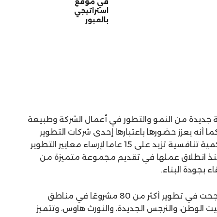
في موقع
استراتيجي
بالعبور
ة جديدة من النمو والتطور في أعمال الشركة وطبيعة
ما أنه يعزز حضورها باعتبارها إحدى شركات التطوير
العقاري الرائدة التي تمتلك خبرة تراكمية تنافسية تزيد على 15 عاما لإرساء معايير التطوير
نذ انطلاق عملها في تقديم مجموعة متميزة من
ء بجودة البناء.
وأشار إلى أن الشركة منذ انطلاقها نجحت في تطوير أكثر من 80 مشروعًا في مناطق
ت الوطن، والنرجس الجديدة، والنورث هاوس، وتتميز