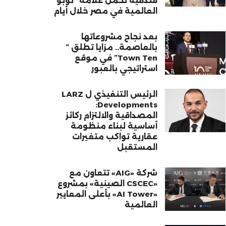
فندقية تحمل علامة “نوبو”
العالمية في مصر خلال أيام
بعد نجاح مشروعاتها
بالعاصمة.. مزايا تطلق ”
Town Ten” في موقع
استراتيجي بالعبور
الرئيس التنفيذي ل LARZ
Developments:
المصداقية والالتزام ركائز
أساسية لبناء منظومة
عقارية تواكب متغيرات
المستقبل
شركة «AIG» تتعاون مع
«CSCEC الصينية» بمشروع
«AI Tower» بأعلى المعايير
العالمية