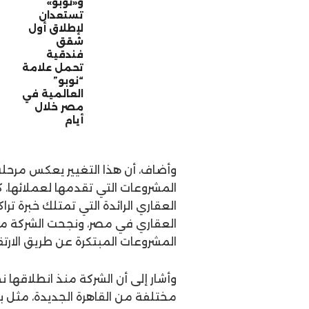
و«نوبو»
تستعدان
لإطلاق أول
شقق
فندقية
تحمل علامة
“نوبو”
العالمية في
مصر خلال
أيام
وأضاف، أن هذا التغيير يعكس مرحل
المشروعات التي تقدمها لعملائها، ك
العقاري في مصر، ونجحت الشركة م
المشروعات المبتكرة عن طريق الارتقا
مختلفة من القاهرة الجديدة، مثل بي