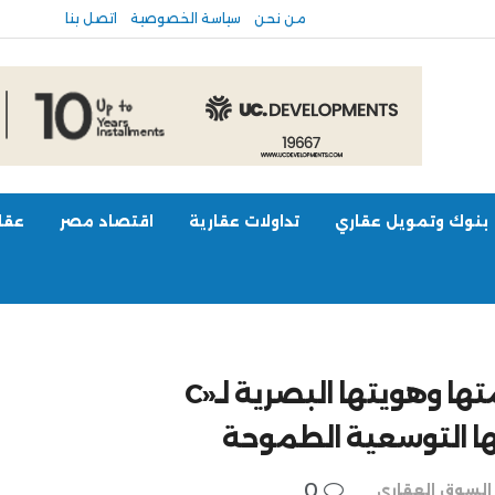
من نحن
سياسة الخصوصية
اتصل بنا
بنوك وتمويل عقاري
تداولات عقارية
اقتصاد مصر
عقار
«كايرو هايتس» تعلن تطوير علامتها وهويتها البصرية لـ«C
0
السوق العقاري