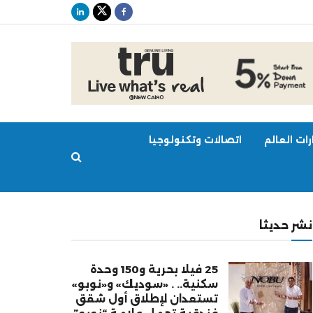
ات العالم
اتصالات وتكنولوجيا
نشر حديثا
25 فيلا بحرية و150 وحدة
سكنية.. . «سوديك» و«نوبو»
تستعدان لإطلاق أول شقق