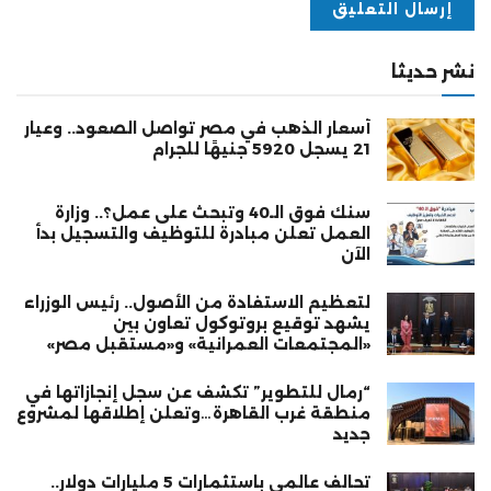
نشر حديثا
أسعار الذهب في مصر تواصل الصعود.. وعيار
21 يسجل 5920 جنيهًا للجرام
سنك فوق الـ40 وتبحث على عمل؟.. وزارة
العمل تعلن مبادرة للتوظيف والتسجيل بدأ
الآن
لتعظيم الاستفادة من الأصول.. رئيس الوزراء
يشهد توقيع بروتوكول تعاون بين
«المجتمعات العمرانية» و«مستقبل مصر»
“رمال للتطوير” تكشف عن سجل إنجازاتها في
منطقة غرب القاهرة…وتعلن إطلاقها لمشروع
جديد
تحالف عالمي باستثمارات 5 مليارات دولار..