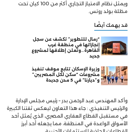
ويمثل نظام الامتياز التجاري أكثر من 100 كيان تحت
مظلة بولد روتس.
قد يهمك أيضًا
“رمال للتطوير” تكشف عن سجل
إنجازاتها في منطقة غرب
القاهرة…وتعلن إطلاقها لمشروع
جديد
وزيرة الإسكان تتابع موقف تنفيذ
مشروعات “سكن لكل المصريين”
و”ديارنا” في 5 مدن جديدة
وأكد المهندس عبد الرحمن بدر – رئيس مجلس الإدارة
والرئيس التنفيذي : جاء هذا التعاون ليعكس ثقتنا الكبيرة
في مستقبل القطاع العقاري المصري، الذي يُمثل أحد
الأسواق الواعدة في المنطقة، مما يجعله أحد أبرز
القطاعات الجاذبة للاستثمارات الأجنبية،