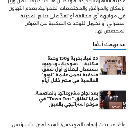
مدينة القاهرة الجديدة، مؤكدا أن هناك تكليفات من وزير
الإسكان والمرافق والمجتمعات العمرانية، بعدم التهاون
في مواجهة أي مخالفة أو تعدٍّ على طابع المدينة
العمراني أو تحويل للوحدات السكنية عن الغرض
المخصص لها.
قد يهمك أيضًا
25 فيلا بحرية و150 وحدة
سكنية.. . «سوديك» و«نوبو»
تستعدان لإطلاق أول شقق
فندقية تحمل علامة “نوبو”
العالمية في مصر خلال أيام
بعد نجاح مشروعاتها بالعاصمة..
مزايا تطلق ” Town Ten” في
موقع استراتيجي بالعبور
وأضاف: تحت إشراف المهندس/ السيد أمين، نائب رئيس