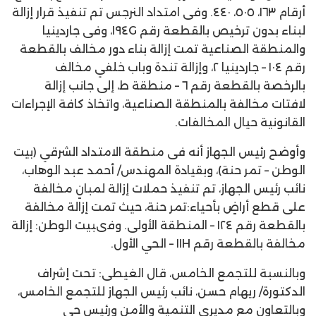
أرقام ١٦٣، ٥٠٥، ٤٤٠. وفى امتداد النرجس تم تنفيذ قرار إزالة
لبناء بدون ترخيص بالقطعة رقم ١٩٤G، وفى جاردينيا
والمنطقة الصناعية تمت إزالة بناء دور مخالف بالقطعة
رقم ١٠٤ – جاردينيا ٢، وإزالة تندة وباب خلفي مخالف
بالرخصة بالقطعة رقم ٦ – منطقة ط، إلى جانب إزالة
لافتات مخالفة بالمنطقة الصناعية، واتخاذ كافة الإجراءات
القانونية حيال المخالفات.
وأوضح رئيس الجهاز أنه فى منطقة الامتداد الشرقي (بيت
الوطن – تمر حنة)، وبقيادة المهندس/ أحمد عبد الوهاب،
نائب رئيس الجهاز، تم تنفيذ حملات إزالة لمبانٍ مخالفة
على قطع أراضٍ بأحياء:تمر حنة، حيث تمت إزالة مخالفة
بالقطعة رقم ١٢٤ – المنطقة الأولى. وفىبيت الوطن: إزالة
مخالفة بالقطعة رقم ١١H – الحي الأول.
وبالنسبة للتجمع الخامس، قال الغيطى: تحت إشراف
الدكتورة/ ريهام حسن، نائب رئيس الجهاز للتجمع الخامس،
وبالتعاون مع مديري التنمية والأمن ورئيس حي