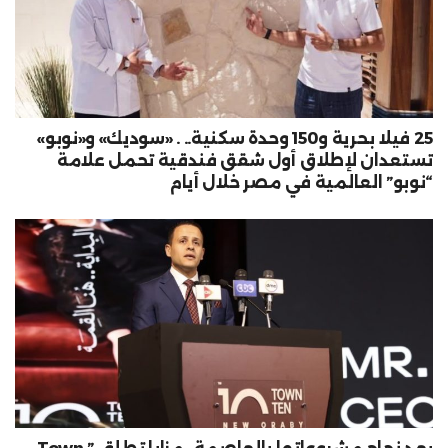
25 فيلا بحرية و150 وحدة سكنية.. . «سوديك» و«نوبو»
تستعدان لإطلاق أول شقق فندقية تحمل علامة
“نوبو” العالمية في مصر خلال أيام