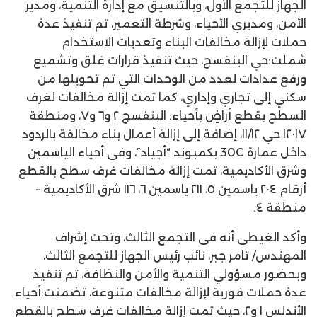
الجهاز للتجمع الأول، وبالتنسيق مع إدارة التنمية، ومدير
الأمن، ومديري الأحياء، وشرطة التعمير، تم تنفيذ عدة
حملات لإزالة مخالفات البناء وتعديات الاستخدام
شملت:حي البنفسج، حيث تنفيذ قرارات غلق وتشميع
ورفع عدادات لعدد من الوحدات التي تم تحويلها من
سكني إلى تجاري وإداري، كما تمت إزالة مخالفات لغرف
السطح بقطع أراضٍ بأحياء: البنفسج ٢ و٦ و٧، ومنطقة
١٢٠١٧ حي ١١/١٢، إضافة إلى إزالة أعمال بناء مخالفة بالردود
داخل عمارة 30C بكمبوند “أجياد”، وفى أحياء الياسمين
وشرق الأكاديمية، تمت إزالة مخالفات غرف سطح بالقطع
أرقام ٢٠٤ ياسمين ٥، ٢١١ ياسمين ٦، ١١٦ شرق الأكاديمية –
منطقة ٤.
وأكد الغيطى أنه فى التجمع الثالث، وتحت إشراف
المهندس/ تامر جبر، نائب رئيس الجهاز للتجمع الثالث،
وبحضور مسؤولي التنمية والأمن والنظافة، تم تنفيذ
عدة حملات فورية لإزالة مخالفات متنوعة، تضمنت:أحياء
الأندلس ١ و٢، حيث تمت إزالة مخالفات غرف سطح بالقطع