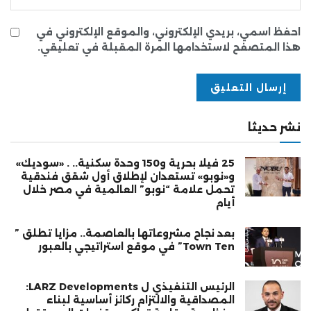
احفظ اسمي، بريدي الإلكتروني، والموقع الإلكتروني في
هذا المتصفح لاستخدامها المرة المقبلة في تعليقي.
نشر حديثا
25 فيلا بحرية و150 وحدة سكنية.. . «سوديك»
و«نوبو» تستعدان لإطلاق أول شقق فندقية
تحمل علامة “نوبو” العالمية في مصر خلال
أيام
بعد نجاح مشروعاتها بالعاصمة.. مزايا تطلق ”
Town Ten” في موقع استراتيجي بالعبور
الرئيس التنفيذي ل LARZ Developments:
المصداقية والالتزام ركائز أساسية لبناء