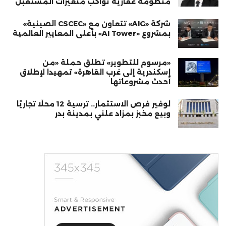
منظومة عقارية تواكب متغيرات المستقبل
شركة «AIG» تتعاون مع «CSCEC الصينية»
بمشروع «AI Tower» بأعلى المعايير العالمية
«مرسوم للتطوير» تطلق حملة «من
إسكندرية إلى غرب القاهرة» تمهيدا لإطلاق
أحدث مشروعاتها
لوفير فرص الاستثمار.. ترسية 12 محلًا تجاريًا
وبيع مخبز بمزاد علني بمدينة بدر