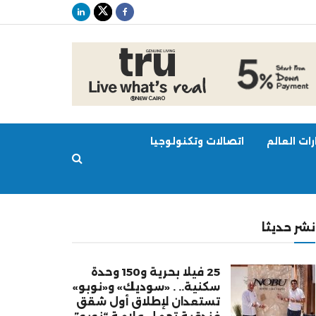
ات العالم
اتصالات وتكنولوجيا
نشر حديثا
25 فيلا بحرية و150 وحدة
سكنية.. . «سوديك» و«نوبو»
تستعدان لإطلاق أول شقق