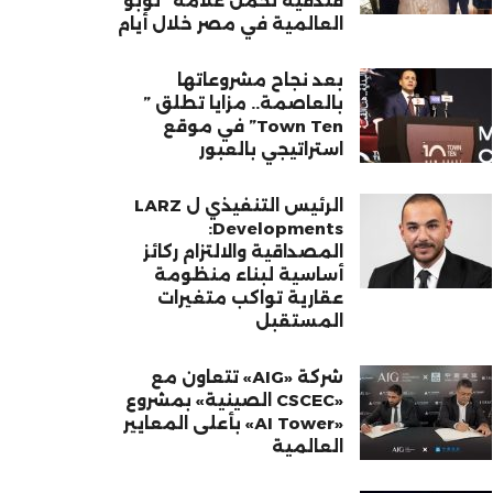
فندقية تحمل علامة “نوبو”
العالمية في مصر خلال أيام
بعد نجاح مشروعاتها
بالعاصمة.. مزايا تطلق ”
Town Ten” في موقع
استراتيجي بالعبور
الرئيس التنفيذي ل LARZ
Developments:
المصداقية والالتزام ركائز
أساسية لبناء منظومة
عقارية تواكب متغيرات
المستقبل
شركة «AIG» تتعاون مع
«CSCEC الصينية» بمشروع
«AI Tower» بأعلى المعايير
العالمية