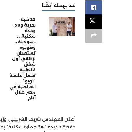
قد يهمك أيضًا
25 فيلا
بحرية و150
وحدة
سكنية.. .
«سوديك»
و«نوبو»
تستعدان
لإطلاق أول
شقق
فندقية
تحمل علامة
“نوبو”
العالمية في
مصر خلال
أيام
أعلن المهندس شريف الشربيني، وزير
دفعة جديدة ” 34 عمارة