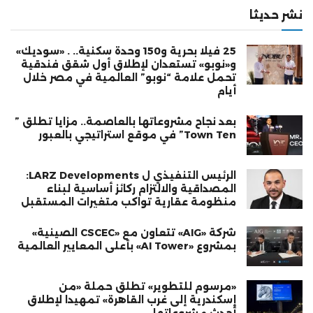
نشر حديثا
25 فيلا بحرية و150 وحدة سكنية.. . «سوديك»
و«نوبو» تستعدان لإطلاق أول شقق فندقية
تحمل علامة “نوبو” العالمية في مصر خلال
أيام
بعد نجاح مشروعاتها بالعاصمة.. مزايا تطلق ”
Town Ten” في موقع استراتيجي بالعبور
الرئيس التنفيذي ل LARZ Developments:
المصداقية والالتزام ركائز أساسية لبناء
منظومة عقارية تواكب متغيرات المستقبل
شركة «AIG» تتعاون مع «CSCEC الصينية»
بمشروع «AI Tower» بأعلى المعايير العالمية
«مرسوم للتطوير» تطلق حملة «من
إسكندرية إلى غرب القاهرة» تمهيدا لإطلاق