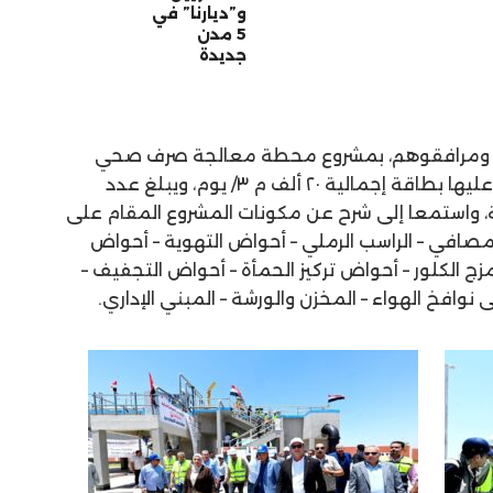
و”ديارنا” في
5 مدن
جديدة
نيا، ومرافقوهم، بمشروع محطة معالجة صرف صحي
برطباط والقرى المقرر ربط تصرفاتها عليها بطاقة إجمالية ٢٠ ألف م ٣/ يوم، ويبلغ عدد
الي 200 ألف نسمة، واستمعا إلى شرح عن مكونات المشروع المقام على
ل والمصافي – الراسب الرملي – أحواض التهوية – أحواض
زج الكلور – أحواض تركيز الحمأة – أحواض التجفيف –
نوافخ الهواء – المخزن والورشة – المبني الإداري.