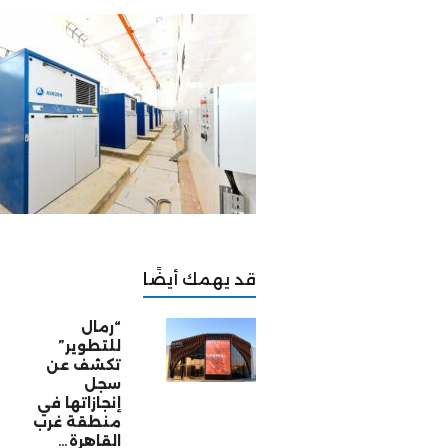
قد يهمك أيضًا
“رمال
للتطوير”
تكشف عن
سجل
إنجازاتها في
منطقة غرب
القاهرة…