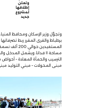
وتعلن
إطلاقها
لمشروع
جديد
وتجوَّل وزير الإسكان ومحافظ الم
المستفيدين حو
مساحة ۱۱ فدانا، ويشمل المدخ
الترسيب والحمأة المعادة – أحواض م
مبنى المحولات – مبني التوليد مبنى 