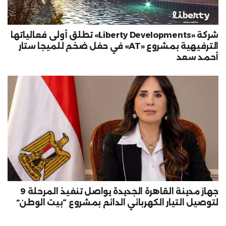
شركة «Liberty Developments» تطلق أولى فعالياتها
الترفيهية بمشروع «AT» في حفل ضخم للميجا ستار
أحمد سعد
جهاز مدينة القاهرة الجديدة يواصل تنفيذ المرحلة 9
لتوصيل التيار الكهربائي الدائم بمشروع “بيت الوطن”