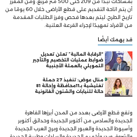
بمساحات تبدأ من 209 حتى 500 متر مربع، ومن المقرر
أن يتم اتاحة التقديم على قطع الأراضى خلال 60 يومًا من
تاريخ الطرح، ليتم بعدها فحص وفرز الطلبات المقدمة
من الأفراد تمهيدًا لإجراء القرعة العلنية.
قد يهمك أيضًا
“الرقابة المالية” تعلن تعديل
ضوابط عمليات التخصيم والتأجير
التمويلي بالعملة الأجنبية
منال عوض: تنفيذ 27 حملة
تفتيشية بـ11محافظة وإحالة 81
حالة للنيابات والشئون القانونية
وتقع قطع الأرضى بعدد من المدن أبرزها القاهرة
الجديدة والسادس من أكتوبر الجديدة وحدائق أكتوبر
وأسيوط الجديدة والعبور الجديدة وبرج العرب الجديدة
والشروق وبدر وأخميم الجديدة والسادات وطيبة الجديدة