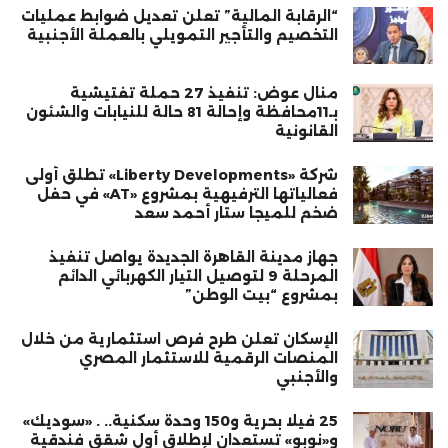
“الرقابة المالية” تعلن تعديل ضوابط عمليات
التخصيم والتأجير التمويلي بالعملة الأجنبية
منال عوض: تنفيذ 27 حملة تفتيشية
بـ11محافظة وإحالة 81 حالة للنيابات والشئون
القانونية
شركة «Liberty Developments» تطلق أولى
فعالياتها الترفيهية بمشروع «AT» في حفل
ضخم للميجا ستار أحمد سعد
جهاز مدينة القاهرة الجديدة يواصل تنفيذ
المرحلة 9 لتوصيل التيار الكهربائي الدائم
بمشروع “بيت الوطن”
الإسكان تعلن طرح فرص استثمارية من خلال
المنصات الرقمية للاستثمار المصري
والأجنبي
25 فيلا بحرية و150 وحدة سكنية.. . «سوديك»
و«نوبو» تستعدان لإطلاق أول شقق فندقية