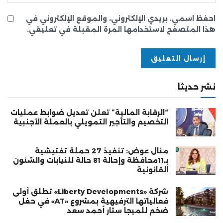
احفظ اسمي، بريدي الإلكتروني، والموقع الإلكتروني في
هذا المتصفح لاستخدامها المرة المقبلة في تعليقي.
نشر حديثا
“الرقابة المالية” تعلن تعديل ضوابط عمليات
التخصيم والتأجير التمويلي بالعملة الأجنبية
منال عوض: تنفيذ 27 حملة تفتيشية
بـ11محافظة وإحالة 81 حالة للنيابات والشئون
القانونية
شركة «Liberty Developments» تطلق أولى
فعالياتها الترفيهية بمشروع «AT» في حفل
ضخم للميجا ستار أحمد سعد