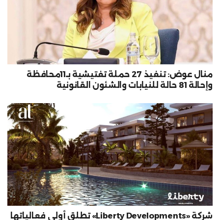
منال عوض: تنفيذ 27 حملة تفتيشية بـ11محافظة
وإحالة 81 حالة للنيابات والشئون القانونية
شركة «Liberty Developments» تطلق أولى فعالياتها