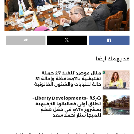
قد يهمك أيضًا
منال عوض: تنفيذ 27 حملة
تفتيشية بـ11محافظة وإحالة 81
حالة للنيابات والشئون القانونية
شركة «Liberty Developments»
تطلق أولى فعالياتها الترفيهية
بمشروع «AT» في حفل ضخم
للميجا ستار أحمد سعد