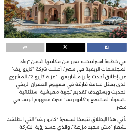
في خطوة استراتيجية تعزز من مكانتها ضمن “رواد
المجتمعات الريفية في مصر”، أعلنت شركة “كايرو ريف”
عن إطلاق أحدث وأبرز مشاريعها، “عزبة كايرو 2″، المشروع
الذي يمثل علامة فارقة في مفهوم العمران الريفي
الحديث ويستهدف تقديم تجربة معيشية استثنائية
لصفوة المجتمع،و”كايرو ريف” غيرت مفهوم الريف في
مصر.
يأتي هذا الإطلاق تتويجًا لمسيرة “كايرو ريف” التي انطلقت
بشعار “مش مجرد مزرعة”، والذي جسد رؤية الشركة