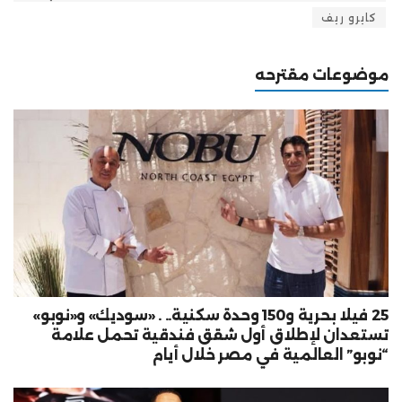
كايرو ريف
موضوعات مقترحه
25 فيلا بحرية و150 وحدة سكنية.. . «سوديك» و«نوبو»
تستعدان لإطلاق أول شقق فندقية تحمل علامة
“نوبو” العالمية في مصر خلال أيام