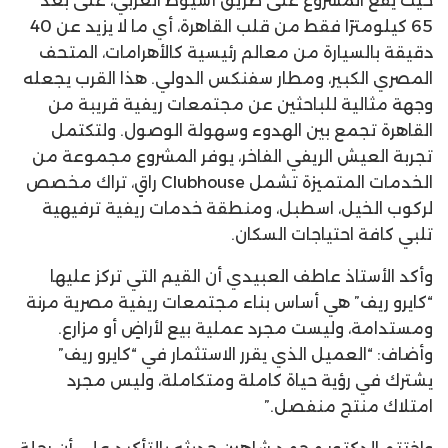
حيث يقع المشروع على طريق أسيوط الغربي، على بعد
65 كيلومترًا فقط من قلب القاهرة، أي ما لا يزيد عن 40
دقيقة بالسيارة من معالم رئيسية كالأهرامات، المتحف
المصري الكبير، ومطار سفنكس الدولي. هذا القرب يجعله
وجهة مثالية للباحثين عن مجتمعات ريفية قريبة من
القاهرة تجمع بين الهدوء وسهولة الوصول. ولتكتمل
تجربة العيش الريفي الفاخر، يوفر المشروع مجموعة من
الخدمات المتميزة تشمل Clubhouse راقٍ، تراك مخصص
لركوب الخيل، اسطبل، ومنطقة خدمات ريفية ترفيهية
تلبي كافة احتياجات السكان.
وأكد الأستاذ عاطف العبيدي أن القيم التي تركز عليها
“كايرو ريف” هي أساس بناء مجتمعات ريفية مصرية مرنة
ومستدامة، وليست مجرد عملية بيع لأراضٍ أو مزارع.
وأضاف: “العميل الذي يقرر الاستثمار في “كايرو ريف”
يشترك في رؤية حياة كاملة ومتكاملة، وليس مجرد
امتلاك منتج منفصل.”