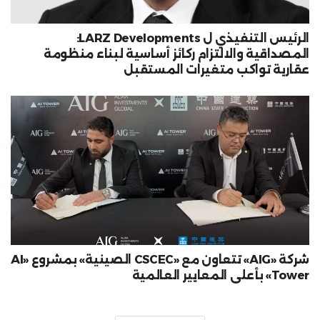
الرئيس التنفيذي ل LARZ Developments:
المصداقية والالتزام ركائز أساسية لبناء منظومة
عقارية تواكب متغيرات المستقبل
شركة «AIG» تتعاون مع «CSCEC الصينية» بمشروع «AI
Tower» بأعلى المعايير العالمية