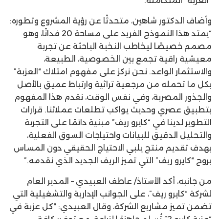
“العزبة” المتكاملة.”
وأضاف الدكتور شاهين، متحدثًا عن رؤية المشروع وتطوره:
“يمتد هذا النموذج الفريد على مساحة 20 فدانًا، وهو
مصمم خصيصًا ليخاطب النخبة الباحثة عن تجربة
معيشية راقية تجمع بين الخصوصية، الطبيعة،
والاستثمار الواعد. نحن نركز على مفهوم امتلاك “العزبة”
بكل ما تحمله من مرجعية تراثية وارتباط عميق بالأصل
والجذور المصرية، وفي نفس الوقت، نقدم هذا المفهوم
بتطبيق عصري وحديث يواكب تطلعات عملائنا. قرارات
التطوير لدينا في “كايرو ريف” مبنية دائمًا على التجربة
والتحليل الدقيق للبيانات واحتياجات السوق الفعلية،
بهدف تقديم منتج يلبي الاحتياج الحقيقي دون المساس
بروح “كايرو ريف” التي تميز الريف الجديد الذي نقدمه.”
من جانبه، أكد الأستاذ/ عاطف العبيدي – المدير العام
لشركة “كايرو ريف”، على الجوانب الإدارية والتشغيلية التي
تضمن تميز مشاريع الشركة، وقال العبيدي: “كل عزبة في