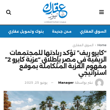
السوق العقاري
مدن جديدة
بنوك وتمويل عقاري
Home
السوق العقاري
“كايرو ريف” تؤكد ريادتها للمجتمعات
الريفية في مصر بإطلاق “عزبة كايرو 2”
مفهوم العزبة المتكاملة بموقع
استراتيجي
نشر بواسطة
Manager
يونيو 25, 2025