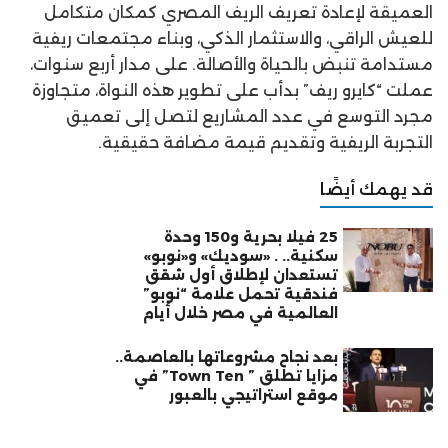
العميقة لإعادة تعريف الريف المصري كمكان متكامل
للعيش الراقي، والاستثمار الذكي، وبناء مجتمعات ريفية
مستدامة تنبض بالحياة والأصالة. على مدار أربع سنوات،
عملت “كايرو ريف” بدأب على تطوير هذه النواة، متجاوزة
مجرد التوسع في عدد المشاريع لتصل إلى تعميق
التجربة الريفية وتقديم قيمة مضافة حقيقية.
قد يهمك أيضًا
25 فيلا بحرية و150 وحدة
سكنية.. . «سوديك» و«نوبو»
تستعدان لإطلاق أول شقق
فندقية تحمل علامة “نوبو”
العالمية في مصر خلال أيام
بعد نجاح مشروعاتها بالعاصمة..
مزايا تطلق ” Town Ten” في
موقع استراتيجي بالعبور