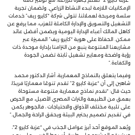
“عزبة كايرو 2” تُسلم جاهزة للزراعة، مع توفير كافة
الإمكانيات اللازمة لبدء النشاط الزراعي. ولضمان تجربة
سلسة ومربحة لعملائنا، تتولى شركة “كايرو ريف” خدمات
التشغيل والتسويق والإدارة الكاملة للعزب، مما يرفع عن
كاهل المالك أعباء الإدارة اليومية ويضمن أفضل عائد
ممكن. الحفاظ على هوية “كايرو ريف” المميزة عبر
مشاريعنا المتنوعة ينبع من التزامنا بإدارة موحدة ذات
رؤية واضحة ومعايير تشغيل ثابتة تضمن الجودة
والكفاءة.”
وفيما يتعلق بالنماذج المعمارية، أشار الدكتور محمد
شاهين إلى أن “عزبة كايرو 2” تقدم تنوعًا معماريًا فريدًا،
حيث قال: “نقدم نماذج معمارية متنوعة مستوحاة
بعمق من الطبيعة والتراث المصري الأصيل، مع الحرص
على تلبية مختلف الأذواق والاحتياجات ، فالجوهر يكمن
في تقديم تصميم يحترم البيئة ويحقق الراحة والجمال.”
ويُعد الموقع أحد أبرز عوامل الجذب في “عزبة كايرو 2″،