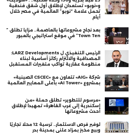
و«نوبو» تستعدان لإطلاق أول شقق فندقية
تحمل علامة “نوبو” العالمية في مصر خلال
أيام
بعد نجاح مشروعاتها بالعاصمة.. مزايا تطلق ”
Town Ten” في موقع استراتيجي بالعبور
الرئيس التنفيذي ل LARZ Developments:
المصداقية والالتزام ركائز أساسية لبناء
منظومة عقارية تواكب متغيرات المستقبل
شركة «AIG» تتعاون مع «CSCEC الصينية»
بمشروع «AI Tower» بأعلى المعايير العالمية
«مرسوم للتطوير» تطلق حملة «من
إسكندرية إلى غرب القاهرة» تمهيدا لإطلاق
أحدث مشروعاتها
لوفير فرص الاستثمار.. ترسية 12 محلًا تجاريًا
وبيع مخبز بمزاد علني بمدينة بدر