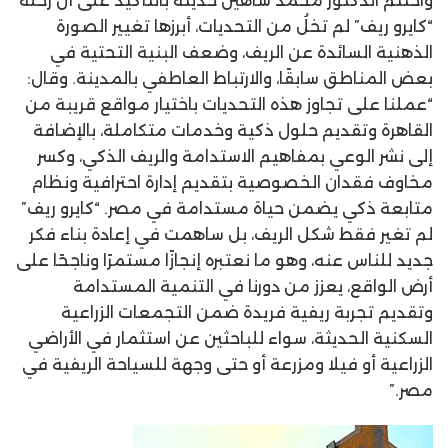
واختتم الدكتور محمد شاهين حديثه بالتأكيد على أن رحلة
“كايرو ريف” لم تخلُ من التحديات، أبرزها تغيير الصورة
الذهنية السائدة عن الريف، وضعف البنية التحتية في
بعض المناطق سابقًا، والارتباط العاطفي بالمدينة. وقال:
“عملنا على تجاوز هذه التحديات باختيار مواقع قريبة من
القاهرة وتقديم حلول ذكية وخدمات متكاملة، بالإضافة
إلى نشر الوعي بمفاهيم الاستدامة والريف الذكي، وكسر
مخاوف فقدان الخصوصية بتقديم إدارة احترافية ونظام
متابعة ذكي يضمن حياة مستدامة في مصر. “كايرو ريف”
لم تغير فقط شكل الريف، بل ساهمت في إعادة بناء فكر
جديد للناس عنه، وهو ما نعتبره إنجازًا مستمرًا وناجحًا على
أرض الواقع، يعزز من دورنا في التنمية المستدامة
وتقديم تجربة ريفية فريدة ضمن التجمعات الزراعية
السكنية الحديثة، سواء للباحثين عن استثمار في الأراضي
الزراعية أو فيلا ومزرعة أو حتى وجهة للسياحة الريفية في
مصر.”