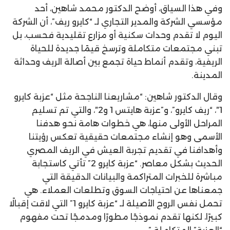
وفي هذا السياق، أوضح الدكتور محمد شاهين، أحد
مؤسسي الشركة والمدير التجاري لـ “كايرو ريف”، أن الشركة
اليوم لا تقدم وحدات سكنية أو مزارع تقليدية فحسب، بل
تبني مجتمعات متكاملة وترسخ قيمًا جديدة للحياة
الريفية، وتقدم أنماط حياة تجمع بين أصالة الريف وحداثة
المدينة.
وقال الدكتور شاهين: “مشاريعنا الناجحة مثل “عزبة كايرو
1″، “ريف كايرو”، و”عزبة هايتس 1 و2″، والتي تم تسليم
المراحل الأولى منها، هي خطوات هامة نحو هدفنا
الأسمى وهو إنشاء مجتمعات حقيقية تعكس رؤيتنا
وأهدافنا في تقديم تجربة العيش في الريف المصري
الحديث بشكل معاصر. “عزبة كايرو 2” تأتي كاستجابة
مباشرة للخبرات المتراكمة والبيانات الدقيقة التي
جمعناها عن احتياجات السوق وتطلعات العملاء. هي
تحمل نفس الروح الأصيلة لـ “عزبة كايرو 1” التي لاقت إقبالًا
كبيرًا، لكنها تقدم نموذجًا مطورًا ومدمجًا تحت مفهوم