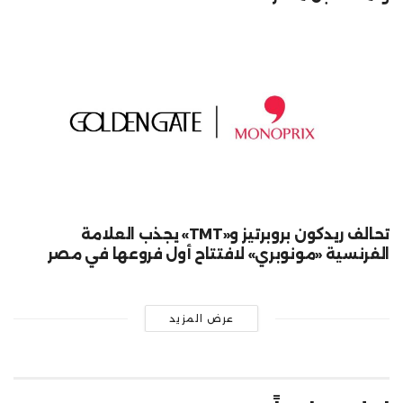
تحالف ريدكون بروبرتيز و«TMT» يجذب العلامة
الفرنسية «مونوبري» لافتتاح أول فروعها في مصر
عرض المزيد