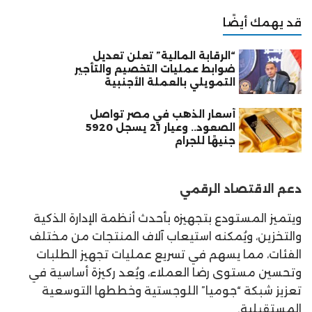
قد يهمك أيضًا
“الرقابة المالية” تعلن تعديل
ضوابط عمليات التخصيم والتأجير
التمويلي بالعملة الأجنبية
أسعار الذهب في مصر تواصل
الصعود.. وعيار 21 يسجل 5920
جنيهًا للجرام
دعم الاقتصاد الرقمي
ويتميز المستودع بتجهيزه بأحدث أنظمة الإدارة الذكية
والتخزين، ويُمكنه استيعاب آلاف المنتجات من مختلف
الفئات، مما يسهم في تسريع عمليات تجهيز الطلبات
وتحسين مستوى رضا العملاء، ويُعد ركيزة أساسية في
تعزيز شبكة “جوميا” اللوجستية وخططها التوسعية
المستقبلية.