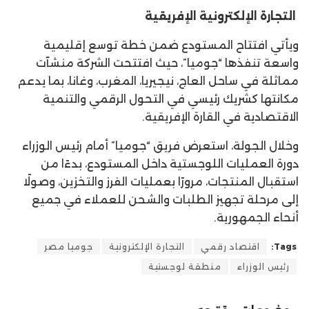
التجارة الإلكترونية الإفريقية
ويأتي افتتاح المستودع ضمن خطة توسع إقليمية
واسعة تنفذها “جوميا”، حيث افتتحت الشركة منشآت
مماثلة في ساحل العاج، نيجيريا، المغرب، وغانا، بما يدعم
مكانتها كشريك رئيسي في التحول الرقمي والتنمية
الاقتصادية في القارة الإفريقية.
وخلال الجولة، استعرض فريق “جوميا” أمام رئيس الوزراء
دورة العمليات اللوجستية داخل المستودع، بدءًا من
استقبال المنتجات، مرورًا بعمليات الفرز والتخزين، وصولًا
إلى مرحلة تجهيز الطلبات والشحن للعملاء في جميع
أنحاء الجمهورية.
Tags:
اقتصاد رقمي
التجارة الإلكترونية
جوميا مصر
رئيس الوزراء
منطقة لوجستية