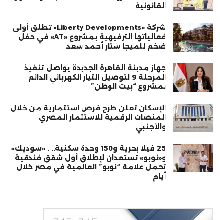
القانونية
شركة «Liberty Developments» تطلق أولى
فعالياتها الترفيهية بمشروع «AT» في حفل
ضخم للميجا ستار أحمد سعد
جهاز مدينة القاهرة الجديدة يواصل تنفيذ
المرحلة 9 لتوصيل التيار الكهربائي الدائم
بمشروع “بيت الوطن”
الإسكان تعلن طرح فرص استثمارية من خلال
المنصات الرقمية للاستثمار المصري
والأجنبي
25 فيلا بحرية و150 وحدة سكنية.. . «سوديك»
و«نوبو» تستعدان لإطلاق أول شقق فندقية
تحمل علامة “نوبو” العالمية في مصر خلال
أيام