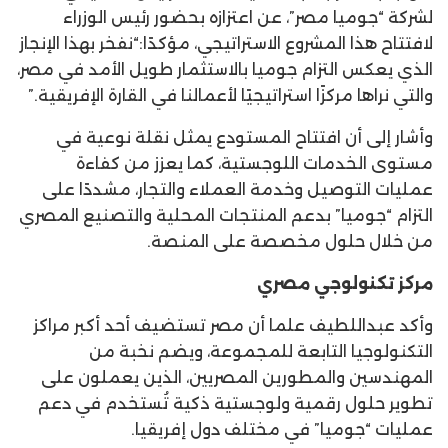
لشركة “جوميا مصر”، عن اعتزازه بحضور رئيس الوزراء
لافتتاح هذا المشروع الاستراتيجي، مؤكدًا:“نفخر بهذا الإنجاز
الذي يعكس التزام جوميا بالاستثمار طويل الأمد في مصر،
والتي نراها مركزًا استراتيجيًا لأعمالنا في القارة الإفريقية.”
وأشار إلى أن افتتاح المستودع يمثل نقلة نوعية في
مستوى الخدمات اللوجستية، كما يعزز من كفاءة
عمليات التوصيل وخدمة العملاء والتجار، مشددًا على
التزام “جوميا” بدعم المنتجات المحلية والتصنيع المصري
من خلال حلول مخصصة على المنصة.
مركز تكنولوجي مصري
وأكد عبداللطيف علما أن مصر تستضيف أحد أكبر مراكز
التكنولوجيا التابعة للمجموعة، ويضم نخبة من
المهندسين والمطورين المصريين، الذين يعملون على
تطوير حلول رقمية ولوجستية ذكية تُستخدم في دعم
عمليات “جوميا” في مختلف دول إفريقيا.