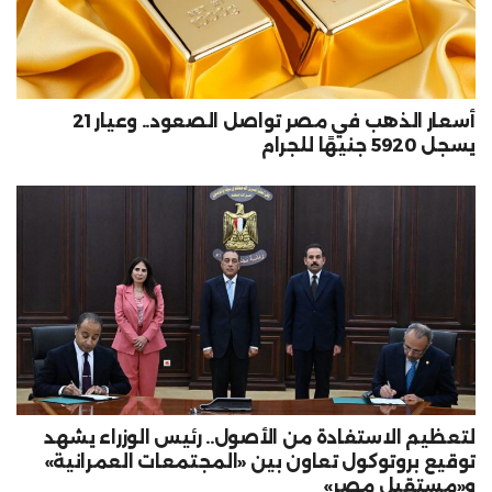
أسعار الذهب في مصر تواصل الصعود.. وعيار 21
يسجل 5920 جنيهًا للجرام
لتعظيم الاستفادة من الأصول.. رئيس الوزراء يشهد
توقيع بروتوكول تعاون بين «المجتمعات العمرانية»
و«مستقبل مصر»