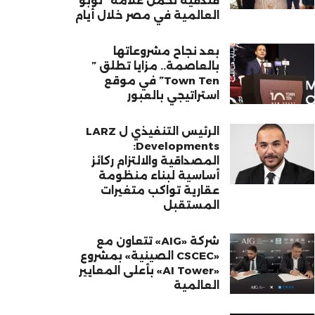
فندقية تحمل علامة “نوبو”
العالمية في مصر خلال أيام
بعد نجاح مشروعاتها
بالعاصمة.. مزايا تطلق ”
Town Ten” في موقع
استراتيجي بالعبور
الرئيس التنفيذي ل LARZ
Developments:
المصداقية والالتزام ركائز
أساسية لبناء منظومة
عقارية تواكب متغيرات
المستقبل
شركة «AIG» تتعاون مع
«CSCEC الصينية» بمشروع
«AI Tower» بأعلى المعايير
العالمية