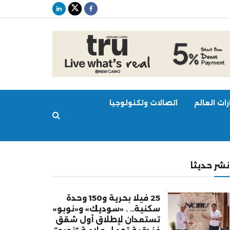
ات العالم
اتصالات وتكنولوجيا
نشر حديثا
25 فيلا بحرية و150 وحدة
سكنية.. . «سوديك» و«نوبو»
تستعدان لإطلاق أول شقق