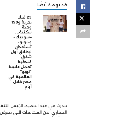
قد يهمك أيضًا
25 فيلا
بحرية و150
وحدة
سكنية.. .
«سوديك»
و«نوبو»
تستعدان
لإطلاق أول
شقق
فندقية
تحمل علامة
“نوبو”
العالمية في
مصر خلال
أيام
حذرت مي عبد الحميد، الرئيس التن
العقاري، من المخالفات التي تعرض 