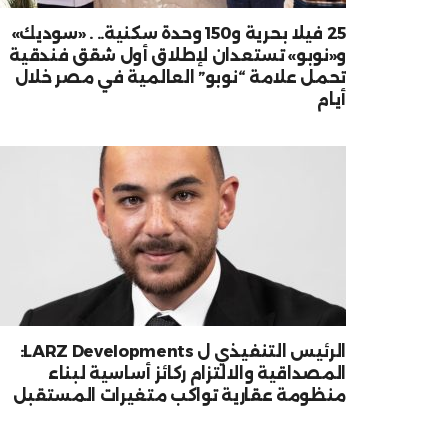
25 فيلا بحرية و150 وحدة سكنية.. . «سوديك»
و«نوبو» تستعدان لإطلاق أول شقق فندقية
تحمل علامة “نوبو” العالمية في مصر خلال
أيام
الرئيس التنفيذي ل LARZ Developments:
المصداقية والالتزام ركائز أساسية لبناء
منظومة عقارية تواكب متغيرات المستقبل