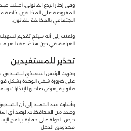
وفي إطار الردع القانوني، أعلنت عب
المفروضة على المخالفين، خاصة من 
الاجتماعي بالمخالفة للقانون.
ولفتت إلى أنه سيتم تقديم تسهيلا
الغرامة، في حين ستُضاعف الغرامات 
تحذير للمستفيدين
وجهت الرئيس التنفيذي للصندوق تحذ
على ضرورة شغل الوحدة بشكل فوري
قانونية يعرض صاحبها لإنذارات رسمية 
وأشارت عبد الحميد إلى أن الصند
وعدد من المحافظات، لرصد أي است
حرص الدولة على حماية برنامج الإس
محدودي الدخل.