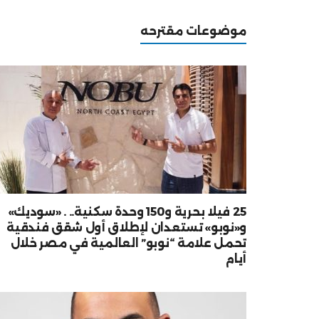
موضوعات مقترحه
25 فيلا بحرية و150 وحدة سكنية.. . «سوديك»
و«نوبو» تستعدان لإطلاق أول شقق فندقية
تحمل علامة “نوبو” العالمية في مصر خلال
أيام