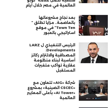
فندقية تحمل علامة “نوبو”
العالمية في مصر خلال أيام
بعد نجاح مشروعاتها
بالعاصمة.. مزايا تطلق ”
Town Ten” في موقع
استراتيجي بالعبور
الرئيس التنفيذي ل LARZ
Developments:
المصداقية والالتزام ركائز
أساسية لبناء منظومة
عقارية تواكب متغيرات
المستقبل
شركة «AIG» تتعاون مع
«CSCEC الصينية» بمشروع
«AI Tower» بأعلى المعايير
العالمية