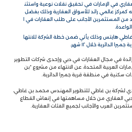
عقاري
في
الإمارات
في
تحقيق
نقلات
نوعية
واستثن
ه
كمركز
عالمي
رائد
للأسواق
العقارية
وذلك
بفضل
د
من
المستثمرين
الأجانب
على
طلب
العقارات
في
ا
الواعدة
.
اطي
هايتس
وذلك
يأتي
ضمن
خطة
الشركة
للانتها
ية
جميرا
الدائرية
خلال
١٢
شهر
.
رائدة في مجال العقارات في دبي وإحدى شركات التطوير
مارات العربية المتحدة، عن الانتهاء من مشروع “بن
فيذي لشركة بن غاطي للتطوير المهندس محمد بن غاطي،
دبي العقاري من خلال مساهمتها في إنعاش القطاع
ثمرين العرب والأجانب لجميع الفئات العقارية.