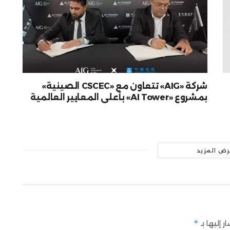
شركة «AIG» تتعاون مع «CSCEC الصينية»
بمشروع «AI Tower» بأعلى المعايير العالمية
رض المزيد
*
 إليها بـ