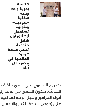
25 فيلا
بحرية و150
وحدة
سكنية.. .
«سوديك»
و«نوبو»
تستعدان
لإطلاق أول
شقق
فندقية
تحمل علامة
“نوبو”
العالمية في
مصر خلال
أيام
يحتوي المشروع على شقق فاخرة بط
الحديثة. تتكون الشقق من غرفة إل
أنواع المرافق وسبل الراحة لساكني
على (حوض سباحة للكبار والأطفال 