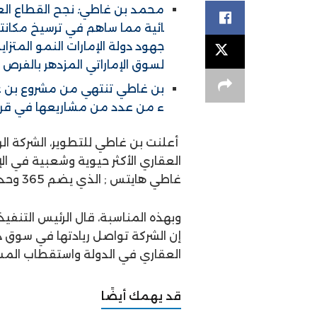
محمد
بن
غاطي
:
نجح
القطاع
ال
ائية
مما
ساهم
في
ترسيخ
مكانت
جهود
دولة
الإمارات
النمو
المتزاي
لسوق
الإماراتي
المزدهر
بالفرص
بن
غاطي
تنتهي
من
مشروع
بن
غ
ء
من
عدد
من
مشاريعها
في
قر
أعلنت بن غاطي للتطوير، الشركة ال
العقاري الأكثر حيوية وشعبية في الإ
غاطي هايتس ; الذي يضم 365 وحدات سكنية في منطقة قرية جميرا الدائرية.
وبهذه المناسبة، قال الرئيس التن
إن الشركة تواصل ريادتها في سوق 
العقاري في الدولة واستقطاب المست
قد يهمك أيضًا