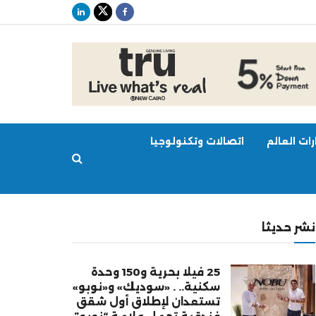
ات العالم
اتصالات وتكنولوجيا
نشر حديثا
25 فيلا بحرية و150 وحدة
سكنية.. . «سوديك» و«نوبو»
تستعدان لإطلاق أول شقق