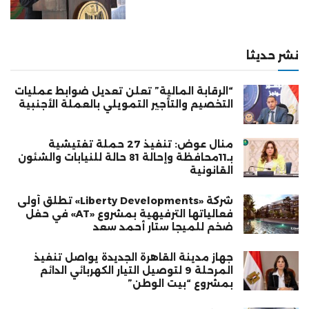
نشر حديثا
“الرقابة المالية” تعلن تعديل ضوابط عمليات
التخصيم والتأجير التمويلي بالعملة الأجنبية
منال عوض: تنفيذ 27 حملة تفتيشية
بـ11محافظة وإحالة 81 حالة للنيابات والشئون
القانونية
شركة «Liberty Developments» تطلق أولى
فعالياتها الترفيهية بمشروع «AT» في حفل
ضخم للميجا ستار أحمد سعد
جهاز مدينة القاهرة الجديدة يواصل تنفيذ
المرحلة 9 لتوصيل التيار الكهربائي الدائم
بمشروع “بيت الوطن”