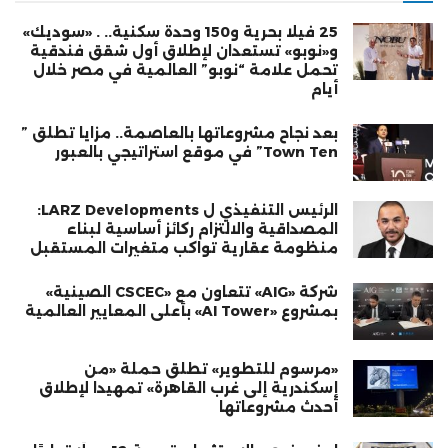
25 فيلا بحرية و150 وحدة سكنية.. . «سوديك»
و«نوبو» تستعدان لإطلاق أول شقق فندقية
تحمل علامة “نوبو” العالمية في مصر خلال
أيام
بعد نجاح مشروعاتها بالعاصمة.. مزايا تطلق ”
Town Ten” في موقع استراتيجي بالعبور
الرئيس التنفيذي ل LARZ Developments:
المصداقية والالتزام ركائز أساسية لبناء
منظومة عقارية تواكب متغيرات المستقبل
شركة «AIG» تتعاون مع «CSCEC الصينية»
بمشروع «AI Tower» بأعلى المعايير العالمية
«مرسوم للتطوير» تطلق حملة «من
إسكندرية إلى غرب القاهرة» تمهيدا لإطلاق
أحدث مشروعاتها