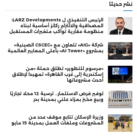
نشر حديثا
الرئيس التنفيذي ل LARZ Developments:
المصداقية والالتزام ركائز أساسية لبناء
منظومة عقارية تواكب متغيرات المستقبل
شركة «AIG» تتعاون مع «CSCEC الصينية»
بمشروع «AI Tower» بأعلى المعايير العالمية
«مرسوم للتطوير» تطلق حملة «من
إسكندرية إلى غرب القاهرة» تمهيدا لإطلاق
أحدث مشروعاتها
لوفير فرص الاستثمار.. ترسية 12 محلًا تجاريًا
وبيع مخبز بمزاد علني بمدينة بدر
وزيرة الإسكان تتابع موقف عدد من
المشروعات وملفات العمل بمدينة 15 مايو