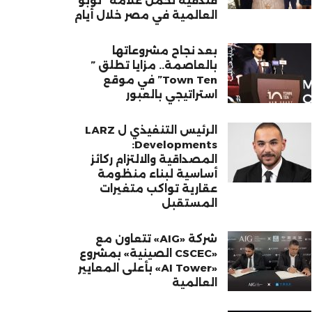
فندقية تحمل علامة “نوبو”
العالمية في مصر خلال أيام
بعد نجاح مشروعاتها
بالعاصمة.. مزايا تطلق ”
Town Ten” في موقع
استراتيجي بالعبور
الرئيس التنفيذي ل LARZ
Developments:
المصداقية والالتزام ركائز
أساسية لبناء منظومة
عقارية تواكب متغيرات
المستقبل
شركة «AIG» تتعاون مع
«CSCEC الصينية» بمشروع
«AI Tower» بأعلى المعايير
العالمية