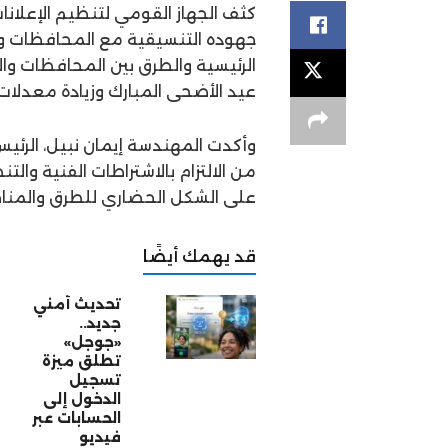
كثف الجهاز القومي لتنظيم الإعلانات
جهوده التنسيقية مع المحافظات وال
الرئيسية والطرق بين المحافظات وال
عيد الأضحى المبارك وزيادة معدلات 
وأكدت المهندسة إيمان نبيل، الرئيس
من الالتزام بالاشتراطات الفنية وال
على الشكل الحضاري للطرق والمناطق
قد يهمك أيضًا
تحديث أمني
جديد..
«جوجل»
تطلق ميزة
تسجيل
الدخول إلى
الحسابات عبر
فيديو