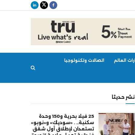
ات العالم
اتصالات وتكنولوجيا
نشر حديثا
25 فيلا بحرية و150 وحدة
سكنية.. . «سوديك» و«نوبو»
تستعدان لإطلاق أول شقق