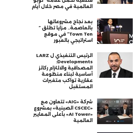
فندقية تحمل علامة “نوبو”
العالمية في مصر خلال أيام
بعد نجاح مشروعاتها
بالعاصمة.. مزايا تطلق ”
Town Ten” في موقع
استراتيجي بالعبور
الرئيس التنفيذي ل LARZ
Developments:
المصداقية والالتزام ركائز
أساسية لبناء منظومة
عقارية تواكب متغيرات
المستقبل
شركة «AIG» تتعاون مع
«CSCEC الصينية» بمشروع
«AI Tower» بأعلى المعايير
العالمية