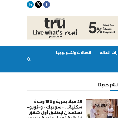
ات العالم
اتصالات وتكنولوجيا
نشر حديثا
25 فيلا بحرية و150 وحدة
سكنية.. . «سوديك» و«نوبو»
تستعدان لإطلاق أول شقق