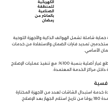
الكهربائية
للمنطقة
الصناعية
بالعاشر من
رمضان
امج HUAWEI Care مظلة حماية شاملة تشمل الهواتف الذكية والأجهزة اللوحية
مستخدمين تمديد فترات الضمان والاستفادة من خدمات
مان الأساسي.
وأكدت هواوي التزامها باستخدام قطع غيار أصلية بنسبة 100%، مع تنفيذ عمليات الإصلاح
ة داخل مراكز الخدمة المعتمدة.
افسية
خدمة استبدال الشاشات لعدد من الأجهزة المختارة
الإصلاح.