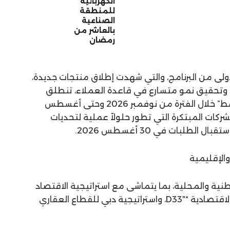
الكهربائية
للمنطقة
الصناعية
بالعاشر من
رمضان
أولى من البرنامج، والتي شهدت إطلاق منتجات جديدة،
 وتحقيق نمو متسارع في قاعدة العملاء، تنطلق
الدورة الثانية من “ريتش الشرق الأوسط” خلال الفترة من نوفمبر 2026 وحتى أغسطس
م الشركات المبتكرة التي تطور حلولاً عملية لتحديات
لطلبات في 30 أغسطس 2026.
الإقليمية
لوطنية والمحلية، بما يتماشى مع استراتيجية الاقتصاد
الرقمي لدولة الإمارات، وأجندة دبي الاقتصادية “D33″، واستراتيجية دبي للقطاع العقاري