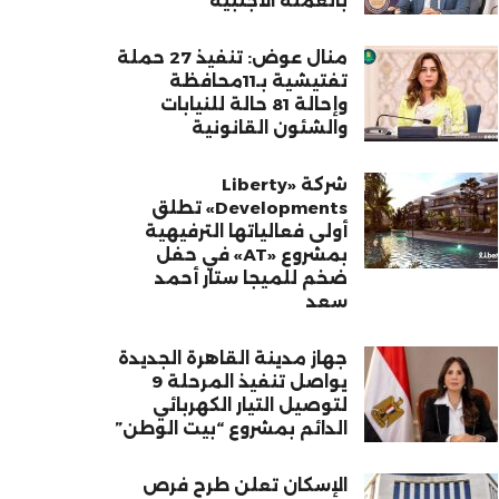
بالعملة الأجنبية
منال عوض: تنفيذ 27 حملة
تفتيشية بـ11محافظة
وإحالة 81 حالة للنيابات
والشئون القانونية
شركة «Liberty
Developments» تطلق
أولى فعالياتها الترفيهية
بمشروع «AT» في حفل
ضخم للميجا ستار أحمد
سعد
جهاز مدينة القاهرة الجديدة
يواصل تنفيذ المرحلة 9
لتوصيل التيار الكهربائي
الدائم بمشروع “بيت الوطن”
الإسكان تعلن طرح فرص