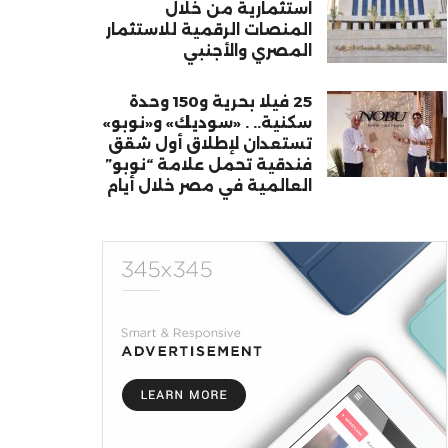
استثمارية من خلال
المنصات الرقمية للاستثمار
المصري والأجنبي
25 فيلا بحرية و150 وحدة
سكنية.. . «سوديك» و«نوبو»
تستعدان لإطلاق أول شقق
فندقية تحمل علامة “نوبو”
العالمية في مصر خلال أيام