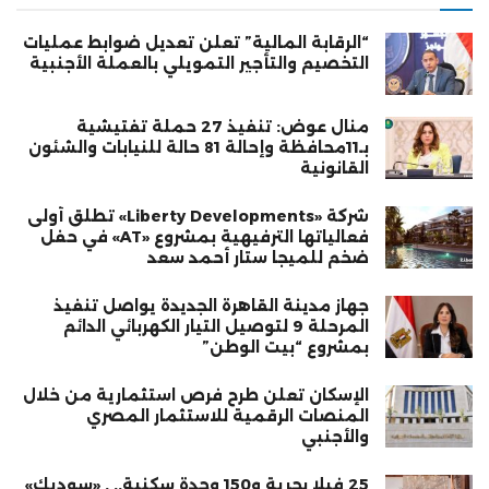
“الرقابة المالية” تعلن تعديل ضوابط عمليات
التخصيم والتأجير التمويلي بالعملة الأجنبية
منال عوض: تنفيذ 27 حملة تفتيشية
بـ11محافظة وإحالة 81 حالة للنيابات والشئون
القانونية
شركة «Liberty Developments» تطلق أولى
فعالياتها الترفيهية بمشروع «AT» في حفل
ضخم للميجا ستار أحمد سعد
جهاز مدينة القاهرة الجديدة يواصل تنفيذ
المرحلة 9 لتوصيل التيار الكهربائي الدائم
بمشروع “بيت الوطن”
الإسكان تعلن طرح فرص استثمارية من خلال
المنصات الرقمية للاستثمار المصري
والأجنبي
25 فيلا بحرية و150 وحدة سكنية.. . «سوديك»