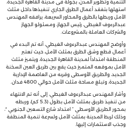
التنمية وتطوير المدن، بجولة فى مدينة القاهرة الجديدة،
استهلها بتفقد أعمال الطرق الجاري تنفيذها داخل مثلث
الأمل وربطها بالطرق والمحاور السريعة، يرافقه المهندس
عبدالرءوف الغيطى، رئيس الجهاز، ومسئولو الجهاز
والشركات العاملة بالمشروعات.
وأوضح المهندس عبدالرءوف الغيطي، أنه تم البدء في
أعمال قطع وشق الطرق بمثلث الأمل، حيث تعتبر
المنطقة امتداداً لمدينة القاهرة الجديدة، ويتميز مثلث
الأمل بموقعه المتميز حيث يقع بين طريق العين السخنة
الجديد، والطريق الأوسطى وقربه من العاصمة الإدارية
الجديدة، وتبلغ مساحة مثلث الأمل حوالي 4800 فدان.
وأشار المهندس عبدالرءوف الغيطي، إلى أنه تم الانتهاء
من تنفيذ طريق بمثلث الأمل بطول (5.3 كم)، وربطه
بمحور الطريق الأوسطي ” امتداد شارع التسعين الجنوبي “،
وذلك لربط المدينة بمثلث الأمل ولسرعة تنمية المنطقة
وجذب الاستثمارات إليها.