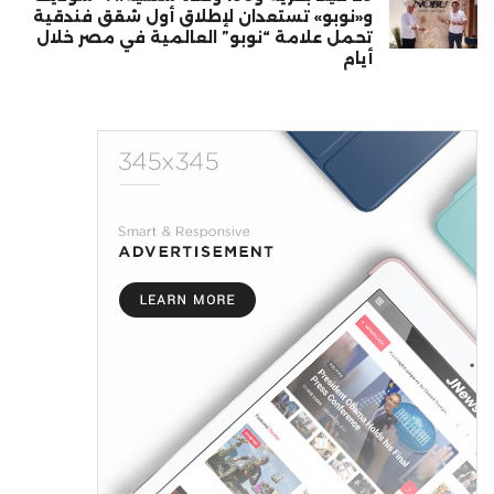
و«نوبو» تستعدان لإطلاق أول شقق فندقية
تحمل علامة “نوبو” العالمية في مصر خلال
أيام