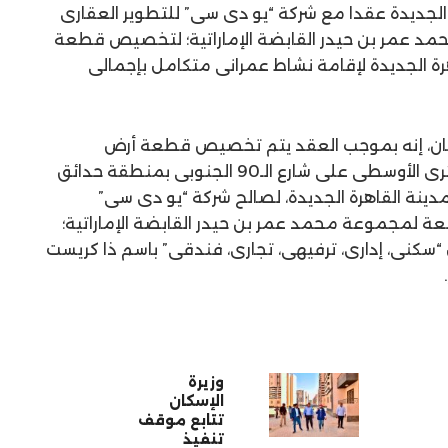
لجديدة عقدا مع شركة “يو دى سى” للتطوير العقارى
مد عمر بن حيدر القابضة الإماراتية؛ لتخصيص قطعة
ة الجديدة لإقامة نشاط عمرانى متكامل بإجمالى
لإسكان، إنه بموجب العقد يتم تخصيص قطعة أرض
بمساحة 157 فدانًا على الطريق الدائرى الأوسطى على شارع الـ90 الجنوبى بمنطقة حدائق
لمدينة القاهرة الجديدة، لصالح شركة “يو دى سى”
بعة لمجموعة محمد عمر بن حيدر القابضة الإماراتية؛
سكنى، إدارى، ترفيهى، تجارى، فندقى” باسم ذا كريست
وزيرة
الإسكان
تتابع موقف
تنفيذ