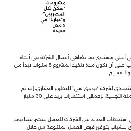
مشروعات
“سكن لكل
المصريين”
و”ديارنا” في
5 مدن
جديدة
ى أعلى مستوى بما يضاهى أعمال الشركة فى أنحاء
العالم، وسيتم تسويقه محليا وعالميا، على أن تكون مدة تنفيذ المشروع 8 سنوات تبدأ من
 والتقسيم.
تنفيذى لشركة “يو دى سى” للتطوير العقارى، إنه تم
الاتفاق على سداد قيمة الأرض بالعملة الأجنبية، بإجمالى استثمارات يزيد على 60 مليار
استقطاب العديد من الشركات للعمل بمصر، مما يوفر
خرى للشباب بتوفير فرص العمل المتنوعة من خلال