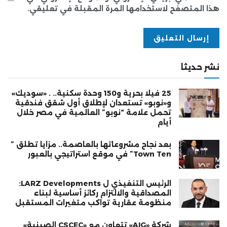
هذا المتصفح لاستخدامها المرة المقبلة في تعليقي.
نشر حديثا
25 فيلا بحرية و150 وحدة سكنية.. . «سوديك»
و«نوبو» تستعدان لإطلاق أول شقق فندقية
تحمل علامة “نوبو” العالمية في مصر خلال
أيام
بعد نجاح مشروعاتها بالعاصمة.. مزايا تطلق ”
Town Ten” في موقع استراتيجي بالعبور
الرئيس التنفيذي ل LARZ Developments:
المصداقية والالتزام ركائز أساسية لبناء
منظومة عقارية تواكب متغيرات المستقبل
شركة «AIG» تتعاون مع «CSCEC الصينية»