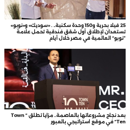
25 فيلا بحرية و150 وحدة سكنية.. . «سوديك» و«نوبو»
تستعدان لإطلاق أول شقق فندقية تحمل علامة
“نوبو” العالمية في مصر خلال أيام
بعد نجاح مشروعاتها بالعاصمة.. مزايا تطلق ” Town
Ten” في موقع استراتيجي بالعبور