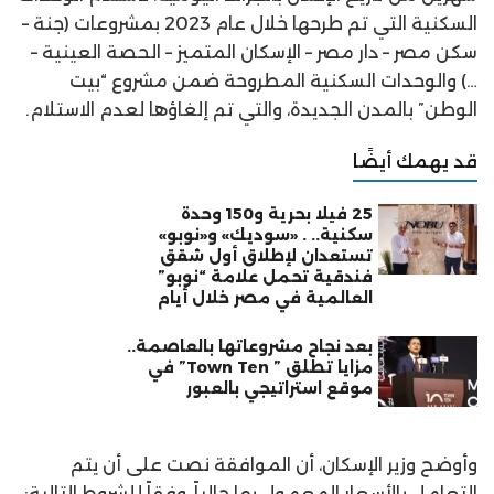
السكنية التي تم طرحها خلال عام 2023 بمشروعات (جنة –
سكن مصر – دار مصر – الإسكان المتميز – الحصة العينية –
…) والوحدات السكنية المطروحة ضمن مشروع “بيت
الوطن” بالمدن الجديدة، والتي تم إلغاؤها لعدم الاستلام.
قد يهمك أيضًا
25 فيلا بحرية و150 وحدة
سكنية.. . «سوديك» و«نوبو»
تستعدان لإطلاق أول شقق
فندقية تحمل علامة “نوبو”
العالمية في مصر خلال أيام
بعد نجاح مشروعاتها بالعاصمة..
مزايا تطلق ” Town Ten” في
موقع استراتيجي بالعبور
وأوضح وزير الإسكان، أن الموافقة نصت على أن يتم
التعامل بالأسعار المعمول بها حالياً، وفقاً للشروط التالية: