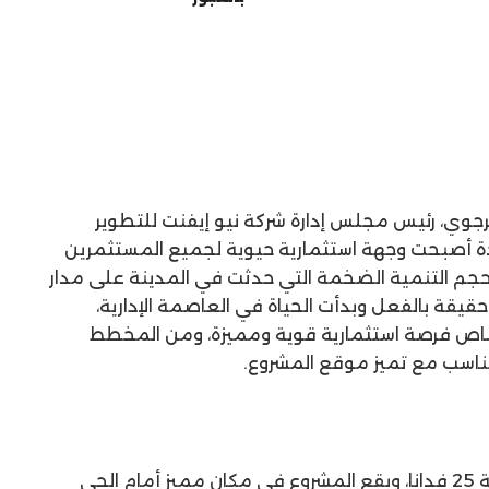
لرجوي، رئيس مجلس إدارة شركة نيو إيفنت للتطوير
ديدة أصبحت وجهة استثمارية حيوية لجميع المستثمرين
حجم التنمية الضخمة التي حدثت في المدينة على مدار
قيقة بالفعل وبدأت الحياة في العاصمة الإدارية،
ناص فرصة استثمارية قوية ومميزة، ومن المخطط
تناسب مع تميز موقع المشروع.
وأوضح أن Qamari يقع على مساحة 25 فدانا، ويقع المشروع في مكان مميز أمام الحى