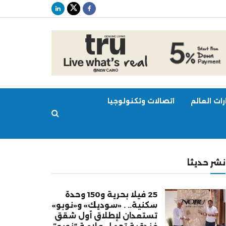
ات العالم
اتصالات وتكنولوجيا
نشر حديثا
25 فيلا بحرية و150 وحدة
سكنية.. . «سوديك» و«نوبو»
تستعدان لإطلاق أول شقق