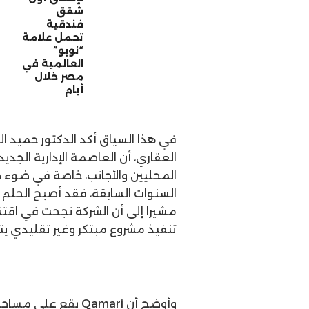
شقق
فندقية
تحمل علامة
“نوبو”
العالمية في
مصر خلال
أيام
في هذا السياق أكد الدكتور حميد ا
العقاري، أن العاصمة الإدارية الج
المحليين والأجانب، خاصة في ضوء 
السنوات السابقة، فقد أصبح الحلم ح
مشيرا إلى أن الشركة نجحت في اقت
تنفيذ مشروع مبتكر وغير تقليدي ي