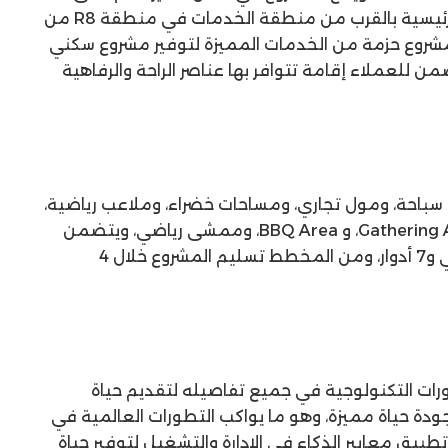
الدبلوماسي بين عدد من المحاور الرئيسية بالقرب من منطقة الخدمات في منطقة R8 من
شروع حزمة من الخدمات المميزة لتوفير مشروع سكني
 للعملاء إقامة تتوافر بها عناصر الراحة والرفاهية
سباحة، ومول تجاري، ومساحات خضراء، وملاعب رياضية،
ومركز طبي، ونادي اجتماعي، و Gathering Area، و BBQ Area، وممشى رياضي، ويتضمن
المشروع عمارات سكنية بارتفاع أرضي و7 أدوار، ومن المخطط تسليم المشروع خلال 4
رات التكنولوجية في جميع تفاصيله لتقديم حياة
ودة حياة مميزة، وهو ما يواكب التطورات العالمية في
طبيق معايير الذكاء في الإدارة والتشغيل لتوفير حياة