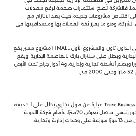
ن مميزين في العاصمة الإدارية الجديدة نجحت في
ما، فالشركة تضخ استثمارات ضخمة لرفع معدلات
لى اقتناص مشروعات جديدة، حيث يعد الالتزام مع
ل الشركة، وهو ما يعزز ثقة العملاء بها ومصداقيتها في
وتابع أن الشركة تمتلك مشروعين في الداون تاون، والمشروع الأول H MALL مشروع مميز يقع
دارية ويطل على سنترال بارك بالعاصمة الإدارية، ويقع
على مساحة 4500 متر بارتفاع 12 دورا ويضم أنشطة تجارية وإدارية، و4 أدوار جراج تحت الأرض
.
أما المشروع الثاني، مشروع 𝐓𝐫𝐚𝐯𝐞 𝐁𝐮𝐬𝐢𝐧𝐞𝐬𝐬 𝐂𝐨𝐦𝐩𝐥𝐞𝐱 عبارة عن مول تجاري يطل على الحديقة
المركزية للداون تاون وعلى شارع محور رئيسى فاصل بعرض 70مترًا، وأمام شركة الأدوية