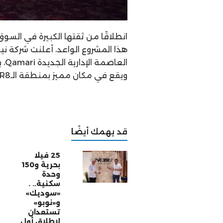
انطلاقًا من ثقتها الكبيرة في الس
هذا المشروع الواعد، أعلنت شركة ن
ويقع في مكان مميز بمنطقة الـR8.
قد يهمك أيضًا
25 فيلا
بحرية و150
وحدة
سكنية.. .
«سوديك»
و«نوبو»
تستعدان
لإطلاق أول