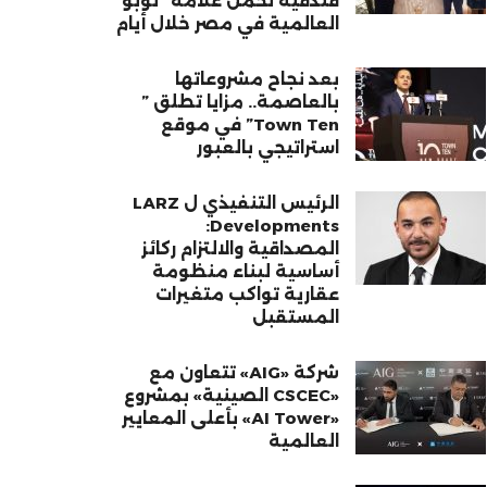
فندقية تحمل علامة “نوبو”
العالمية في مصر خلال أيام
بعد نجاح مشروعاتها
بالعاصمة.. مزايا تطلق ”
Town Ten” في موقع
استراتيجي بالعبور
الرئيس التنفيذي ل LARZ
Developments:
المصداقية والالتزام ركائز
أساسية لبناء منظومة
عقارية تواكب متغيرات
المستقبل
شركة «AIG» تتعاون مع
«CSCEC الصينية» بمشروع
«AI Tower» بأعلى المعايير
العالمية