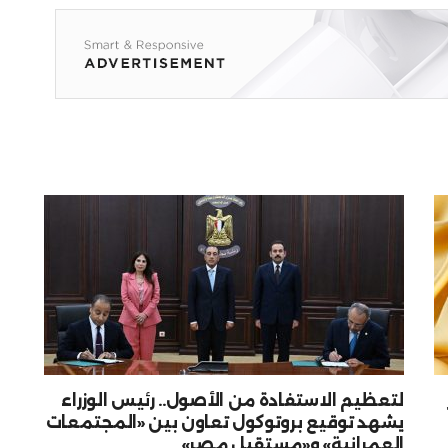
لتعظيم الاستفادة من الأصول.. رئيس الوزراء
يشهد توقيع بروتوكول تعاون بين «المجتمعات
العمرانية» و«مستقبل مصر»