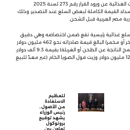
كشف المجلس التصديري للصناعات الغذائية عن ورود القرار رقم 273 لسنة 2025
اد القيمة الكاملة لبعض السلع عند التصدير، وذلك
رية مصر العربية قبل الشحن.
وضح المجلس أن القرار تضمن 4 سلع غذائية رئيسية تقع ضمن اختصاصه وهي دقيق
القمح أو خليط القمح مع شيلم (فاخر أو مخمر) البالغ قيمة صادراته نحو 462 مليون دولار
خلال 2024، وتفل القصب (نخالة القمح الناتجة عن الطحن أو الغربلة) بقيمة 9.3 ألف دولار،
وتبغ الشيشة (المعسِّل) بقيمة 127.3 مليون دولار، وزيت فول الصويا الخام (غير معدّ للبيع
لتعظيم
الاستفادة
من الأصول..
رئيس الوزراء
يشهد توقيع
بروتوكول
تعاون بين