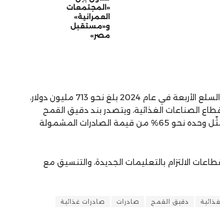
«المجتمعات
العمرانية»
و«مستقبل
مصر»
وذكر أن إجمالي قيمة صادرات هذه السلع الأربعة في عام 2024 بلغ نحو 713 مليون دولار،
 صادرات قطاع الصناعات الغذائية، ويتصدر بند دقيق القمح
قائمة البنود الأعلى تصديرًا، حيث يُمثِّل وحده نحو 65% من قيمة الصادرات المشمولة
اعات الالتزام بالتعليمات الجديدة، والتنسيق مع
ذائية
دقيق القمح
صادرات
صادرات غذائية