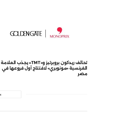
تحالف ريدكون بروبرتيز و«TMT» يجذب العلامة
الفرنسية «مونوبري» لافتتاح أول فروعها في
مصر
ع