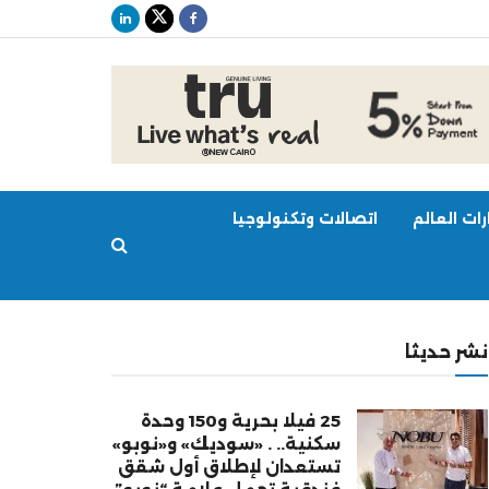
ات العالم
اتصالات وتكنولوجيا
نشر حديثا
25 فيلا بحرية و150 وحدة
سكنية.. . «سوديك» و«نوبو»
تستعدان لإطلاق أول شقق