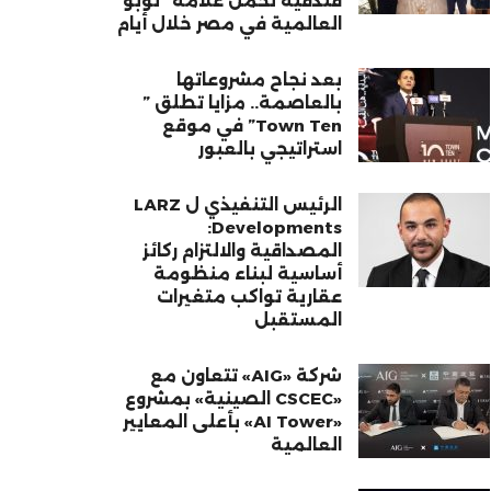
فندقية تحمل علامة “نوبو”
العالمية في مصر خلال أيام
بعد نجاح مشروعاتها
بالعاصمة.. مزايا تطلق ”
Town Ten” في موقع
استراتيجي بالعبور
الرئيس التنفيذي ل LARZ
Developments:
المصداقية والالتزام ركائز
أساسية لبناء منظومة
عقارية تواكب متغيرات
المستقبل
شركة «AIG» تتعاون مع
«CSCEC الصينية» بمشروع
«AI Tower» بأعلى المعايير
العالمية