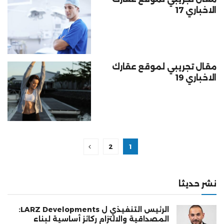
الاخباري 17
مقال تجريبي لموقع عقارك
الاخباري 19
2
1
نشر حديثا
الرئيس التنفيذي ل LARZ Developments:
المصداقية والالتزام ركائز أساسية لبناء