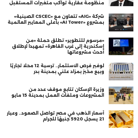
منظومة عقارية تواكب متغيرات المستقبل
شركة «AIG» تتعاون مع «CSCEC الصينية»
بمشروع «AI Tower» بأعلى المعايير العالمية
«مرسوم للتطوير» تطلق حملة «من
إسكندرية إلى غرب القاهرة» تمهيدا لإطلاق
أحدث مشروعاتها
لوفير فرص الاستثمار.. ترسية 12 محلًا تجاريًا
وبيع مخبز بمزاد علني بمدينة بدر
وزيرة الإسكان تتابع موقف عدد من
المشروعات وملفات العمل بمدينة 15 مايو
أسعار الذهب في مصر تواصل الصعود.. وعيار
21 يسجل 5920 جنيهًا للجرام