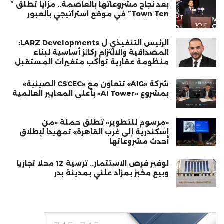
بعد نجاح مشروعاتها بالعاصمة.. مزايا تطلق ”
Town Ten” في موقع استراتيجي بالعبور
الرئيس التنفيذي ل LARZ Developments:
المصداقية والالتزام ركائز أساسية لبناء
منظومة عقارية تواكب متغيرات المستقبل
شركة «AIG» تتعاون مع «CSCEC الصينية»
بمشروع «AI Tower» بأعلى المعايير العالمية
«مرسوم للتطوير» تطلق حملة «من
إسكندرية إلى غرب القاهرة» تمهيدا لإطلاق
أحدث مشروعاتها
لوفير فرص الاستثمار.. ترسية 12 محلًا تجاريًا
وبيع مخبز بمزاد علني بمدينة بدر