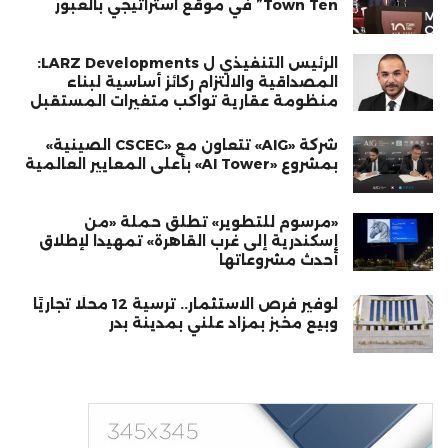
Town Ten” في موقع استراتيجي بالعبور
الرئيس التنفيذي ل LARZ Developments:
المصداقية والالتزام ركائز أساسية لبناء
منظومة عقارية تواكب متغيرات المستقبل
شركة «AIG» تتعاون مع «CSCEC الصينية»
بمشروع «AI Tower» بأعلى المعايير العالمية
«مرسوم للتطوير» تطلق حملة «من
إسكندرية إلى غرب القاهرة» تمهيدا لإطلاق
أحدث مشروعاتها
لوفير فرص الاستثمار.. ترسية 12 محلًا تجاريًا
وبيع مخبز بمزاد علني بمدينة بدر