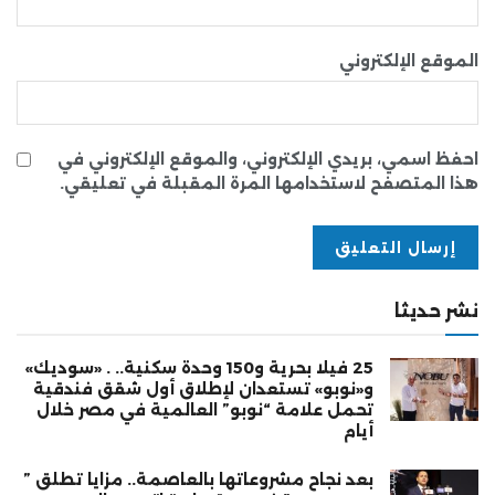
الموقع الإلكتروني
احفظ اسمي، بريدي الإلكتروني، والموقع الإلكتروني في
هذا المتصفح لاستخدامها المرة المقبلة في تعليقي.
نشر حديثا
25 فيلا بحرية و150 وحدة سكنية.. . «سوديك»
و«نوبو» تستعدان لإطلاق أول شقق فندقية
تحمل علامة “نوبو” العالمية في مصر خلال
أيام
بعد نجاح مشروعاتها بالعاصمة.. مزايا تطلق ”