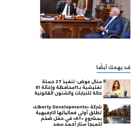
قد يهمك أيضًا
منال عوض: تنفيذ 27 حملة
تفتيشية بـ11محافظة وإحالة 81
حالة للنيابات والشئون القانونية
شركة «Liberty Developments»
تطلق أولى فعالياتها الترفيهية
بمشروع «AT» في حفل ضخم
للميجا ستار أحمد سعد