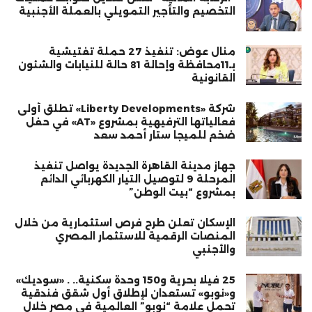
التخصيم والتأجير التمويلي بالعملة الأجنبية
منال عوض: تنفيذ 27 حملة تفتيشية
بـ11محافظة وإحالة 81 حالة للنيابات والشئون
القانونية
شركة «Liberty Developments» تطلق أولى
فعالياتها الترفيهية بمشروع «AT» في حفل
ضخم للميجا ستار أحمد سعد
جهاز مدينة القاهرة الجديدة يواصل تنفيذ
المرحلة 9 لتوصيل التيار الكهربائي الدائم
بمشروع “بيت الوطن”
الإسكان تعلن طرح فرص استثمارية من خلال
المنصات الرقمية للاستثمار المصري
والأجنبي
25 فيلا بحرية و150 وحدة سكنية.. . «سوديك»
و«نوبو» تستعدان لإطلاق أول شقق فندقية
تحمل علامة “نوبو” العالمية في مصر خلال