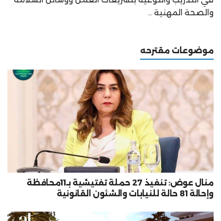
والصحة المهنية ..
موضوعات مقترحه
منال عوض: تنفيذ 27 حملة تفتيشية بـ11محافظة
وإحالة 81 حالة للنيابات والشئون القانونية