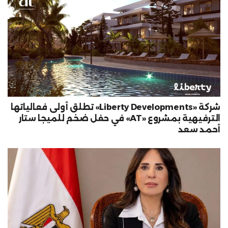
شركة «Liberty Developments» تطلق أولى فعالياتها
الترفيهية بمشروع «AT» في حفل ضخم للميجا ستار
أحمد سعد