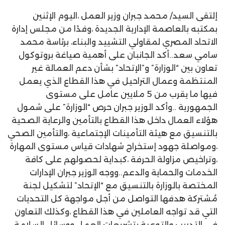
إلتقى السيد/ محمد جبران وزير العمل ،اليوم الإثنين
بمكتبه بالعاصمة الإدارية الجديدة ،وفدًا من مجلس إدارة
الاتحاد المصري لمقاولي التشييد والبناء، برئاسة محمد
سامي سعد..أكد الجانبان على أهمية صياغة بروتوكول
تعاون بين “الوزارة” و”الإتحاد” بشأن دعم العمالة غير
المنتظمة وعمال التراحيل في هذا القطاع الذي يعمل
فيها ما يقرب من 5 ملايين عامل على مستوى
الجمهورية ..وأكد الوزير جبران حرص “الوزارة” على شمول
هؤلاء العمال داخل هذا القطاع بالتأمين والرعاية الصحية
بالتنسيق مع هيئة التأمينات الإجتماعية ،والتأمين الصحي
،ومواصلة جهود إستخراج شهادات قياس مستوى المهارة
،وتراخيص مزاولة الحرفة ،كبداية لحصولهم على كافة
الخدمات والحماية والدعم..ووجه الوزير جبران الإدارات
المختصة بالوزارة بالتنسيق مع “الإتحاد” لتشكيل لجنة
مُشتركة هدفها التواصل من أجل مواجهة كل التحديات
التي قد تواجه العاملين في هذا القطاع ،وكذلك التعاون
في التدريب والتوعية بتشريعات العمل ووسائل السلامة