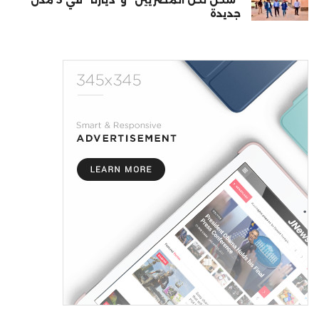
“سكن لكل المصريين” و”ديارنا” في 5 مدن
جديدة