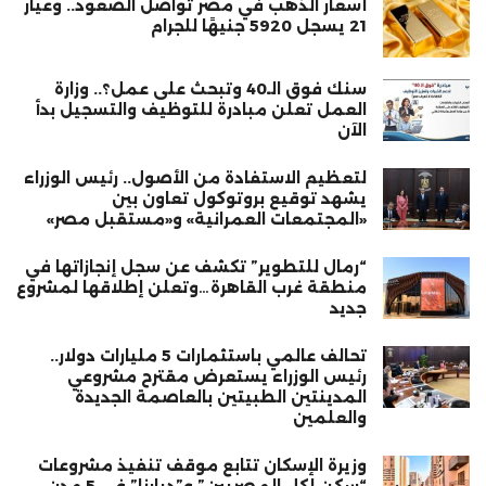
أسعار الذهب في مصر تواصل الصعود.. وعيار
21 يسجل 5920 جنيهًا للجرام
سنك فوق الـ40 وتبحث على عمل؟.. وزارة
العمل تعلن مبادرة للتوظيف والتسجيل بدأ
الآن
لتعظيم الاستفادة من الأصول.. رئيس الوزراء
يشهد توقيع بروتوكول تعاون بين
«المجتمعات العمرانية» و«مستقبل مصر»
“رمال للتطوير” تكشف عن سجل إنجازاتها في
منطقة غرب القاهرة…وتعلن إطلاقها لمشروع
جديد
تحالف عالمي باستثمارات 5 مليارات دولار..
رئيس الوزراء يستعرض مقترح مشروعي
المدينتين الطبيتين بالعاصمة الجديدة
والعلمين
وزيرة الإسكان تتابع موقف تنفيذ مشروعات