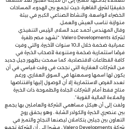
للعملاء بداخلها، مشيرا إلى أن مدينة العبور تعد متنفسًا
حقيقيًا لشرق القاهرة، حيث تجمع بين الهدوء، المساحات
الخضراء الواسعة، والنشاط الصناعي الكبير في بيئة
متوازنة تناسب العيش والعمل.
وقال المهندس أحمد عبد السلام، الرئيس التنفيذي
لشركة Valero Developments: “تشهد مصر طفرة
عمرانية ضخمة خلال الـ10 سنوات الأخيرة، والتي وفرت
فرصًا استثمارية ضخمة ومتنوعة لأصحاب الخبرة في
كافة القطاعات الاقتصادية، كما سمحت بظهور جيل جديد
من الشركات العقارية التي نجحت في وقت قياسي في أن
يكون لها اسمها وسمعتها في السوق العقاري، ورغم
تعدد الفرص الاستثمارية إلا أن الوصول إليها واقتناصها
متاح فقط أمام الشركات الجادة والطموحة ذات الخبرة
والملاءة المالية القوية”.
ولفت إلى أن هيكل مساهمي الشركة والعاملين بها يجمع
بين عنصري الخبرة والكوادر الشابة ، وهو يحقق روح
التعاون بين جيلين يتكاملان ليصنعا النجاح والتميز في
شركة Valero Developments ، مشيرا إلى أن الشركة تجمع