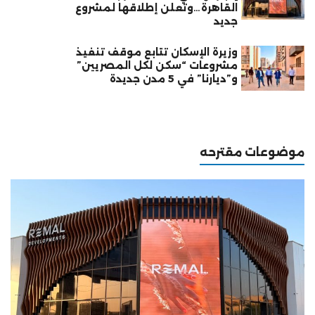
القاهرة…وتعلن إطلاقها لمشروع
جديد
وزيرة الإسكان تتابع موقف تنفيذ
مشروعات “سكن لكل المصريين”
و”ديارنا” في 5 مدن جديدة
موضوعات مقترحه