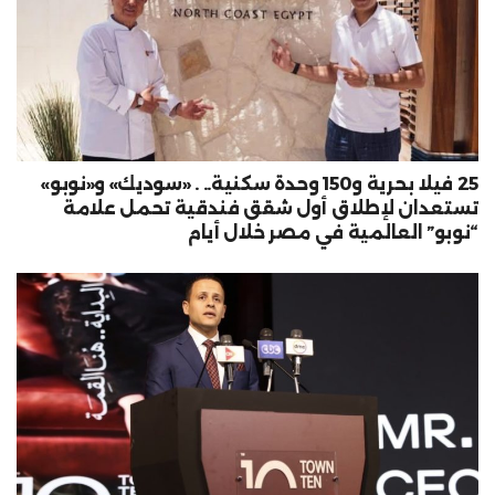
25 فيلا بحرية و150 وحدة سكنية.. . «سوديك» و«نوبو»
تستعدان لإطلاق أول شقق فندقية تحمل علامة
“نوبو” العالمية في مصر خلال أيام