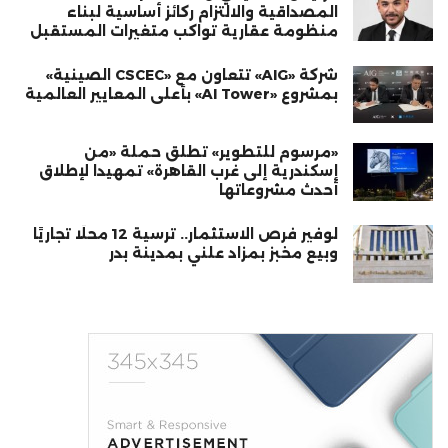
المصداقية والالتزام ركائز أساسية لبناء
منظومة عقارية تواكب متغيرات المستقبل
شركة «AIG» تتعاون مع «CSCEC الصينية»
بمشروع «AI Tower» بأعلى المعايير العالمية
«مرسوم للتطوير» تطلق حملة «من
إسكندرية إلى غرب القاهرة» تمهيدا لإطلاق
أحدث مشروعاتها
لوفير فرص الاستثمار.. ترسية 12 محلًا تجاريًا
وبيع مخبز بمزاد علني بمدينة بدر