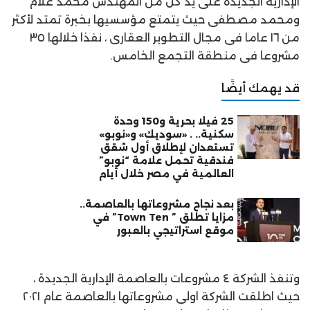
الإدارية الجديدة على يد كل من المهندس محمد علام
ومحمد مصطفى حيث يتمتع مؤسسيها بخبرة تمتد لأكثر
من ١٦ عاما فى مجال التطوير العقارى ، نفذا خلالها ٣٥
مشروعا فى منطقة التجمع الخامس.
قد يهمك أيضًا
25 فيلا بحرية و150 وحدة
سكنية.. . «سوديك» و«نوبو»
تستعدان لإطلاق أول شقق
فندقية تحمل علامة “نوبو”
العالمية في مصر خلال أيام
بعد نجاح مشروعاتها بالعاصمة..
مزايا تطلق ” Town Ten” في
موقع استراتيجي بالعبور
وتنفذ الشركة ٤ مشروعات بالعاصمة الإدارية الجديدة ،
حيث اطلقت الشركة اولى مشروعاتها بالعاصمة عام ٢٠٢١