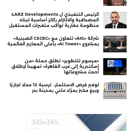
الرئيس التنفيذي ل LARZ Developments:
المصداقية والالتزام ركائز أساسية لبناء
منظومة عقارية تواكب متغيرات المستقبل
شركة «AIG» تتعاون مع «CSCEC الصينية»
بمشروع «AI Tower» بأعلى المعايير العالمية
«مرسوم للتطوير» تطلق حملة «من
إسكندرية إلى غرب القاهرة» تمهيدا لإطلاق
أحدث مشروعاتها
لوفير فرص الاستثمار.. ترسية 12 محلًا تجاريًا
وبيع مخبز بمزاد علني بمدينة بدر