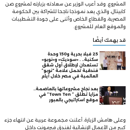
المشروع. وقد أعرب الوزير عن سعادته بزيارته لمشروع صن
كابيتال، والذي يعد نموذجا ناجحا للشراكة بين الحكومة
المصرية، والقطاع الخاص وأثنى على جودة التشطيبات
والموقع العام للمشروع.
قد يهمك أيضًا
25 فيلا بحرية و150 وحدة
سكنية.. . «سوديك» و«نوبو»
تستعدان لإطلاق أول شقق
فندقية تحمل علامة “نوبو”
العالمية في مصر خلال أيام
بعد نجاح مشروعاتها بالعاصمة..
مزايا تطلق ” Town Ten” في
موقع استراتيجي بالعبور
وعلى هامش الزيارة، أعلنت مجموعة عربية عن انتهاء جزء
كبير من الأعمال الإنشائية لفندق فيرمونت داخل