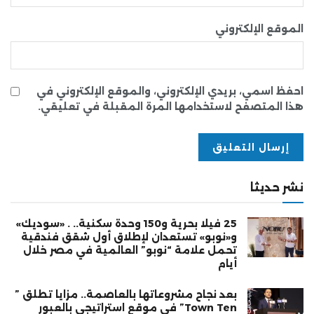
الموقع الإلكتروني
احفظ اسمي، بريدي الإلكتروني، والموقع الإلكتروني في
هذا المتصفح لاستخدامها المرة المقبلة في تعليقي.
نشر حديثا
25 فيلا بحرية و150 وحدة سكنية.. . «سوديك»
و«نوبو» تستعدان لإطلاق أول شقق فندقية
تحمل علامة “نوبو” العالمية في مصر خلال
أيام
بعد نجاح مشروعاتها بالعاصمة.. مزايا تطلق ”
Town Ten” في موقع استراتيجي بالعبور