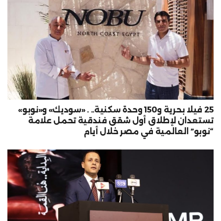
25 فيلا بحرية و150 وحدة سكنية.. . «سوديك» و«نوبو»
تستعدان لإطلاق أول شقق فندقية تحمل علامة
“نوبو” العالمية في مصر خلال أيام