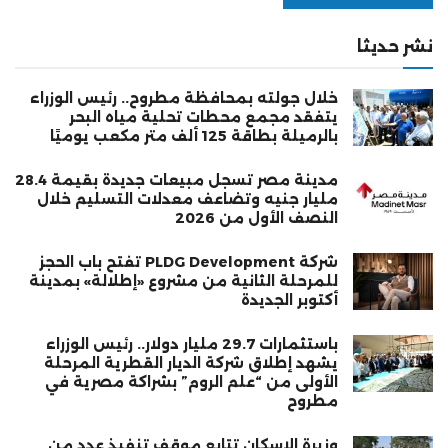
نشر حديثا
خلال جولته بمحافظة مطروح.. رئيس الوزراء
يتفقد مجمع محطات تحلية مياه البحر
بالرميلة بطاقة 125 ألف متر مكعب يوميًا
مدينة مصر تسجل مبيعات جديدة بقيمة 28.4
مليار جنيه وتضاعف معدلات التسليم خلال
النصف الأول من 2026
شركة PLDG Development تفتح باب الحجز
للمرحلة الثانية من مشروع «إطلالة» بمدينة
أكتوبر الجديدة
باستثمارات 29.7 مليار دولار.. رئيس الوزراء
يشهد إطلاق شركة الديار القطرية المرحلة
الأولى من “علم الروم” بشراكة مصرية في
مطروح
وزيرة الإسكان تتابع موقف تنفيذ عدد من