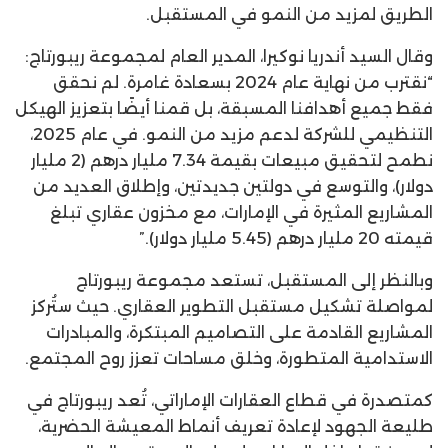
الطريق لمزيد من النمو في المستقبل.
وقال السيد أندريا نوكيرا، المدير العام لمجموعة ريبورتاج:
“نقترب من نهاية عام 2024 بسعادة غامرة. لم نحقق
فقط جميع أهدافنا المسبقة، بل قمنا أيضًا بتعزيز الهيكل
التنظيمي للشركة لدعم مزيد من النمو. في عام 2025،
نطمح لتحقيق مبيعات بقيمة 7.34 مليار درهم (2 مليار
دولار)، والتوسع في دولتين جديدتين، وإطلاق العديد من
المشاريع المثيرة في الإمارات، مع مخزون عقاري تبلغ
قيمته 20 مليار درهم (5.45 مليار دولار).”
وبالنظر إلى المستقبل، تستعد مجموعة ريبورتاج
لمواصلة تشكيل مستقبل التطوير العقاري. حيث ستُركز
المشاريع القادمة على التصاميم المبتكرة، والمبادرات
الاستدامية المتطورة، وخلق مساحات تعزز روح المجتمع.
كمتصدرة في قطاع العقارات الإماراتي، تُعد ريبورتاج في
طليعة الجهود لإعادة تعريف أنماط المعيشة الحضرية،