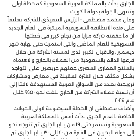
الجارى بدأت بالمملكة العربية السعودية كمحطة اولى
وتنتهى الجولة بدولة الكويت .
وقال محمد مصطفى – الرئيس التنفيذى للشركة تعليقاً
على هذه الانطلاقة التسويقية المبكرة فى العام الجديد
ان ما حققته شركة مزايا من نجاح كبير فى خطتها
التسويقية للعام الماضى والتى استمرت حتى نهاية شهر
ديسمبر ، والاقبال الكبير الذى لمسته الشركة من خلال
فرعها الدائم بالسعودية من العملاء بالخارج والاهتمام
بالمنتج العقارى المصرى جعلهم حريصين على التواجد
بشكل مكثف خلال الفترة المقبلة فى معارض ومشاركات
ترويجية بعدد من الأسواق العربية المستهدفة لافتا إلى
أن نسبة عملاء الشركة من الخارج بلغت نحو ٥٠% خلال
عام ٢٠٢٤ .
وأضاف مصطفى ان الخطة الموضوعة لاولى الجولات
الخاصة بالعام الجارى بدأت أمس بالمملكة العربية
السعودية وتستمر حتى ١٩ من يناير الجارى ثم تتوجه نحو
إلى دولة البحرين فى الفترة من ٢٠ إلى ٣٠ يناير الجارى ثم