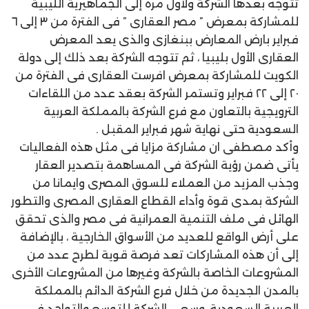
تتوجه بعدها الشركة ولأول مرة إلى الجماهيرية الليبية
للمشاركة بمعرض ” مصر العقارى ” فى الفترة من ٣ إلى ٦
فبراير بارض المعارض ببنغازى والذى يعد المعرض
العقارى الأول بليبيا ، ثم تتوجه الشركة بعد ذلك إلى دولة
الكويت للمشاركة بمعرض افرست العقارى فى الفترة من
٢٠ إلى ٢٢ فبراير وتستمر الشركة بعقد عدد من اللقاءات
الترويجية بالتعاون مع فرع الشركة بالمملكة العربية
السعودية حتى نهاية شهر فبراير المقبل .
وأكد مصطفى ان مشاركة مزايا فى مثل هذه الفعاليات
يأتى ضمن رؤية الشركة فى المساهمة بتصدير العقار
وجذب المزيد من العملاء للسوق المصرى وايمانا من
الشركة بمدى قوة وأداء القطاع العقارى المصرى والتطور
الهائل فى ملف التنمية العمرانية فى مصر والذى تحقق
على أرض الواقع للعديد من الأسواق الخارجية ، بالإضافة
إلى أن هذه المشاركات تعد فرصة قوية لطرح عدد من
المشروعات الخاصة بالشركة وغيرها من المشروعات الأخرى
بالمدن الجديدة من خلال فرع الشركة الدائم بالمملكة
العربية السعودية ،وسعى الشركة للتوسع والتواجد فى