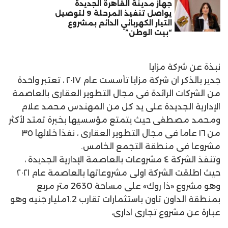
جهاز مدينة القاهرة الجديدة
يواصل تنفيذ المرحلة 9 لتوصيل
التيار الكهربائي الدائم بمشروع
“بيت الوطن”
نبذة عن شركة مزايا
جدير بالذكر ان شركة مزايا تأسست عام ٢٠١٧ ، تعتبر واحدة
من الشركات الرائدة فى مجال التطوير العقارى بالعاصمة
الإدارية الجديدة على يد كل من المهندس محمد علام
ومحمد مصطفى حيث يتمتع مؤسسيها بخبرة تمتد لأكثر
من ١٦ عاما فى مجال التطوير العقارى ، نفذا خلالها ٣٥
مشروعا فى منطقة التجمع الخامس.
وتنفذ الشركة ٤ مشروعات بالعاصمة الإدارية الجديدة ،
حيث اطلقت الشركة اولى مشروعاتها بالعاصمة عام ٢٠٢١
وهو مشروع «ذا روك» على مساحة 2630 متر مربع
بمنطقة الداون تاون باستثمارات تقارب 1.2مليار جنيه وهو
عبارة عن مشروع تجارى ادارى،