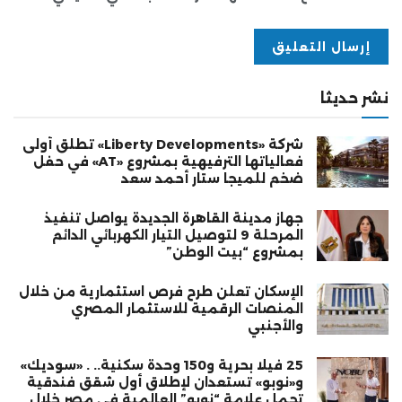
نشر حديثا
شركة «Liberty Developments» تطلق أولى
فعالياتها الترفيهية بمشروع «AT» في حفل
ضخم للميجا ستار أحمد سعد
جهاز مدينة القاهرة الجديدة يواصل تنفيذ
المرحلة 9 لتوصيل التيار الكهربائي الدائم
بمشروع “بيت الوطن”
الإسكان تعلن طرح فرص استثمارية من خلال
المنصات الرقمية للاستثمار المصري
والأجنبي
25 فيلا بحرية و150 وحدة سكنية.. . «سوديك»
و«نوبو» تستعدان لإطلاق أول شقق فندقية
تحمل علامة “نوبو” العالمية في مصر خلال