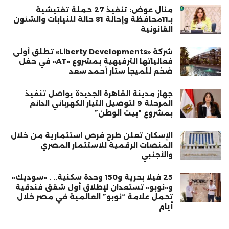
منال عوض: تنفيذ 27 حملة تفتيشية
بـ11محافظة وإحالة 81 حالة للنيابات والشئون
القانونية
شركة «Liberty Developments» تطلق أولى
فعالياتها الترفيهية بمشروع «AT» في حفل
ضخم للميجا ستار أحمد سعد
جهاز مدينة القاهرة الجديدة يواصل تنفيذ
المرحلة 9 لتوصيل التيار الكهربائي الدائم
بمشروع “بيت الوطن”
الإسكان تعلن طرح فرص استثمارية من خلال
المنصات الرقمية للاستثمار المصري
والأجنبي
25 فيلا بحرية و150 وحدة سكنية.. . «سوديك»
و«نوبو» تستعدان لإطلاق أول شقق فندقية
تحمل علامة “نوبو” العالمية في مصر خلال
أيام