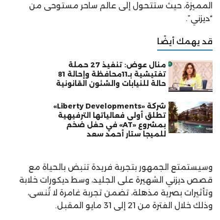
المميزة، حيث ستتحول إلى عالم ساحر مستوحى من
“ديزني”.
قد يهمك أيضًا
منال عوض: تنفيذ 27 حملة
تفتيشية بـ11محافظة وإحالة 81
حالة للنيابات والشئون القانونية
شركة «Liberty Developments»
تطلق أولى فعالياتها الترفيهية
بمشروع «AT» في حفل ضخم
للميجا ستار أحمد سعد
وسيستمتع الجمهور بتجربة فريدة تنبض بالحياة مع
قصص ديزني الشهيرة على الجليد، وسط ديكورات خلابة
وتأثيرات بصرية مذهلة، تضمن تجربة غامرة لا تُنسى،
وذلك خلال الفترة من 21 إلى 31 مايو المقبل.