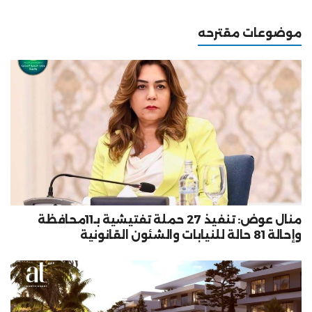
موضوعات مقترحه
منال عوض: تنفيذ 27 حملة تفتيشية بـ11محافظة
وإحالة 81 حالة للنيابات والشئون القانونية