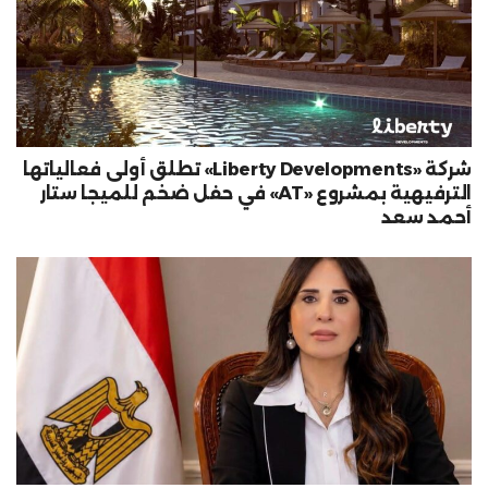
شركة «Liberty Developments» تطلق أولى فعالياتها
الترفيهية بمشروع «AT» في حفل ضخم للميجا ستار
أحمد سعد