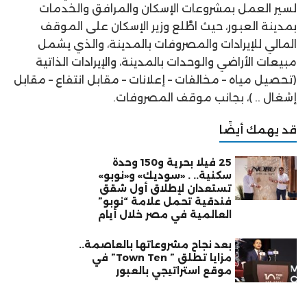
لسير العمل بمشروعات الإسكان والمرافق والخدمات
بمدينة العبور، حيث اطَّلع وزير الإسكان على الموقف
المالي للإيرادات والمصروفات بالمدينة، والذي يشمل
مبيعات الأراضي والوحدات بالمدينة، والإيرادات الذاتية
(تحصيل مياه – مخالفات – إعلانات – مقابل انتفاع – مقابل
إشغال .. )، بجانب موقف المصروفات.
قد يهمك أيضًا
25 فيلا بحرية و150 وحدة
سكنية.. . «سوديك» و«نوبو»
تستعدان لإطلاق أول شقق
فندقية تحمل علامة “نوبو”
العالمية في مصر خلال أيام
بعد نجاح مشروعاتها بالعاصمة..
مزايا تطلق ” Town Ten” في
موقع استراتيجي بالعبور