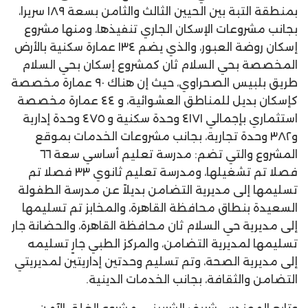
بمنطقة التبة بين الحيين الثالث والثامن بسعة ١٨٩ سريرا،
بجانب مشروعات الإسكان الجاري تنفيذها، ومنها مشروع
إسكان روضة العبور، والذي يضم ١٣٤ عمارة سكنية بالأرض
المخصصة بحي السلام ثان كمشروع إسكان بحي السلام
طريق بلبيس الصحراوي، حيث إن هناك ۹۰ عمارة مخصصة
كإسكان بديل للمناطق العشوائية، و ٤٤ عمارة مخصصة
استثماري بإجمالي ٤١٧١ وحدة سكنية و ٤٧٥ وحدة إدارية
و۳۸۲ وحدة تجارية، بجانب مشروعات الخدمات بموقع
المشروع والتي تضم: مدرسة تعليم أساسي سعة ٦٦
فصلا تم تشغيلها، ومدرسة تعليم ثانوي ۳۳ فصلا تم
تسليمها إلى مديرية التضامن بديلاً عن مدرسة الطفولة
السعيدة بنطاق محافظة القاهرة، والمخابز تم تسليمها
إلى مديرية حي السلام ثان محافظة القاهرة، والحضانة جار
تسليمها لمديرية التضامن، والمركز الطبي جارٍ تسليمه
إلى مديرية الصحة، وتم تسليم وحدتين إداريتين لمديريتي
التضامن والثقافة، بجانب الخدمات الدينية.