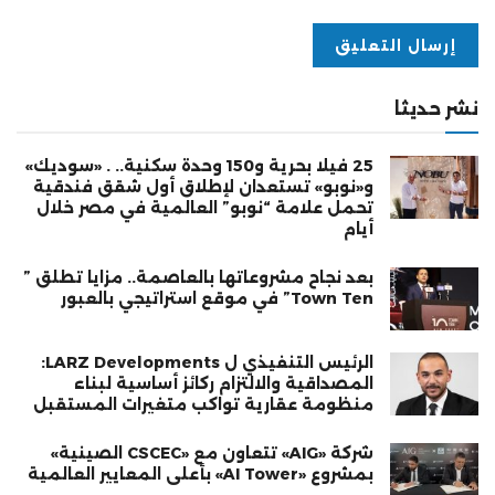
نشر حديثا
25 فيلا بحرية و150 وحدة سكنية.. . «سوديك»
و«نوبو» تستعدان لإطلاق أول شقق فندقية
تحمل علامة “نوبو” العالمية في مصر خلال
أيام
بعد نجاح مشروعاتها بالعاصمة.. مزايا تطلق ”
Town Ten” في موقع استراتيجي بالعبور
الرئيس التنفيذي ل LARZ Developments:
المصداقية والالتزام ركائز أساسية لبناء
منظومة عقارية تواكب متغيرات المستقبل
شركة «AIG» تتعاون مع «CSCEC الصينية»
بمشروع «AI Tower» بأعلى المعايير العالمية