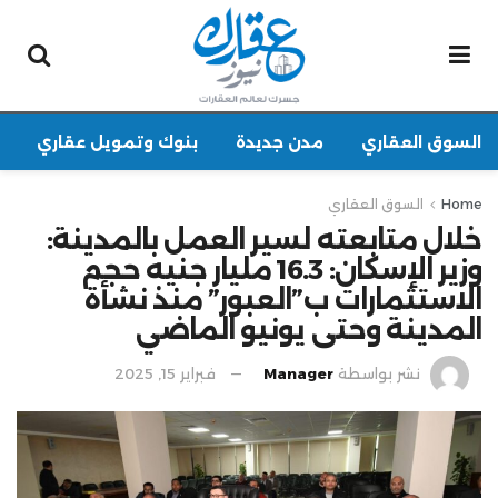
السوق العقاري
مدن جديدة
بنوك وتمويل عقاري
Home
السوق العقاري
خلال متابعته لسير العمل بالمدينة:
وزير الإسكان: 16.3 مليار جنيه حجم
الاستثمارات ب”العبور” منذ نشأة
المدينة وحتى يونيو الماضي
نشر بواسطة
Manager
فبراير 15, 2025