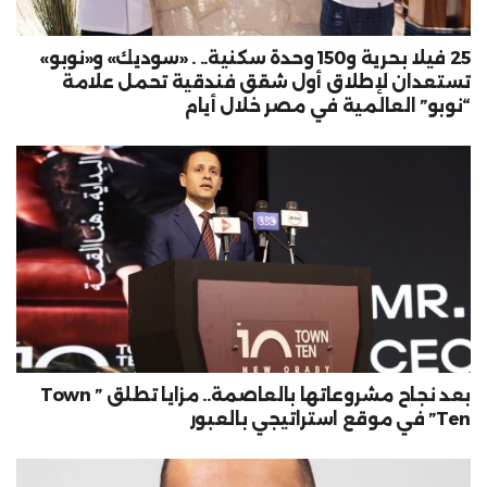
25 فيلا بحرية و150 وحدة سكنية.. . «سوديك» و«نوبو»
تستعدان لإطلاق أول شقق فندقية تحمل علامة
“نوبو” العالمية في مصر خلال أيام
بعد نجاح مشروعاتها بالعاصمة.. مزايا تطلق ” Town
Ten” في موقع استراتيجي بالعبور