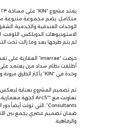
ي
متكامل. يضم مجموعة متنوعة من ا
الوحدات الفندقية والخدمية، الشقق
الاستوديوهات، الدوبلكس، اللوفت، الب
لم يتم طرحها بعد وما زالت تحت ال
حرصت “imarrae” العقا
وحدة في “KIN” بأكثر الطرق مرونة وتميزاً في السوق العقاري.
Consultants”، التي تولت 
ضمان تصميم عصري يجمع بين الأناق
والرفاهية.