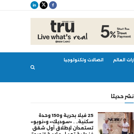
ات العالم
اتصالات وتكنولوجيا
نشر حديثا
25 فيلا بحرية و150 وحدة
سكنية.. . «سوديك» و«نوبو»
تستعدان لإطلاق أول شقق