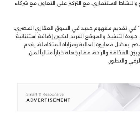
لنشاط الاستثماري، مع التركيز على التعاون مع شركاء
مشروع “KIN” يعكس رؤية “imarrae” في تقديم مفهوم جديد في السوق العقاري المصري،
جودة التنفيذ، والموقع الفريد، ليكون إضافة استثنائية
ر. بفضل معاييره العالية ومزاياه المتكاملة، يقدم
ن الفخامة والراحة، مما يجعله خياراً مثالياً لمن
رقي والتطور.