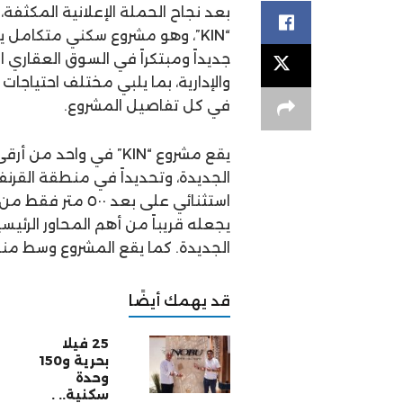
“KIN”، وهو مشروع سكني متكامل
جديداً ومبتكراً في السوق العقاري ا
والإدارية، بما يلبي مختلف احتياجات 
في كل تفاصيل المشروع.
يقع مشروع “KIN” في وا
يجعله قريباً من أهم المحاور الرئ
الجديدة. كما يقع المشروع وسط منطق
قد يهمك أيضًا
25 فيلا
بحرية و150
وحدة
سكنية.. .