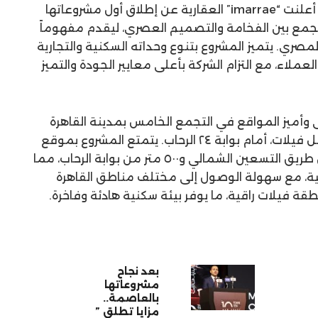
بعد نجاح الحملة الإعلانية المكثفة، أعلنت “imarrae” العقارية عن إطلاق أول مشروعاتها
 يجمع بين الفخامة والتصميم العصري، ليقدم مفهوماً
لمصري. يتميز المشروع بتنوع وحداته السكنية والتجارية
العملاء، مع التزام الشركة بأعلى معايير الجودة والتميز
حد من أرقى وأميز المواقع في التجمع الخامس بمدينة القاهرة
الجديدة، وتحديداً في منطقة القرنفل فيلات، أمام بوابة ٢٤ الرحاب. يتمتع المشروع بموقع
استثنائي على بعد ٥٠٠ متر فقط من طريق التسعين الشمالي و٥٠٠ متر من بوابة الرحاب، مما
يسية، مع سهولة الوصول إلى مختلف مناطق القاهرة
ة فيلات راقية، ما يوفر بيئة سكنية هادئة وفاخرة.
بعد نجاح
مشروعاتها
بالعاصمة..
مزايا تطلق ”