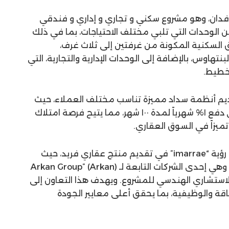
متد مشروع “KIN” على مساحة ٢٣ فدان، وهو مشروع سكني و تجاري و إداري و فندقي
لوحدات التي تلبي مختلف الاحتياجات، بما في ذلك
 السكنية المكونة من غرفتين إلى ثلاث غرف،
نتهاوس، بالإضافة إلى الوحدات الإدارية والتجارية، التي
تخطيط.
رية على تقديم أنظمة سداد مميزة تناسب مختلف العملاء، حيث
أطلقت نظام سداد مرن يعتمد على دفع ١% شهرياً لمدة ١٠٠ شهر، مما يتيح فرصة امتلاك
تم تصميم المشروع بعناية ليعكس رؤية “imarrae” في تقديم منتج عقاري فريد، حيث
تعاونت مع “Arc5″ كجهة معمارية، وهي إحدى الشركات التابعة لـ (Arkan Group” (Arkan
أيضاً دور الاستشاري الهندسي للمشروع. ويهدف هذا التعاون إلى
ة والوظيفية، بما يحقق أعلى معايير الجودة