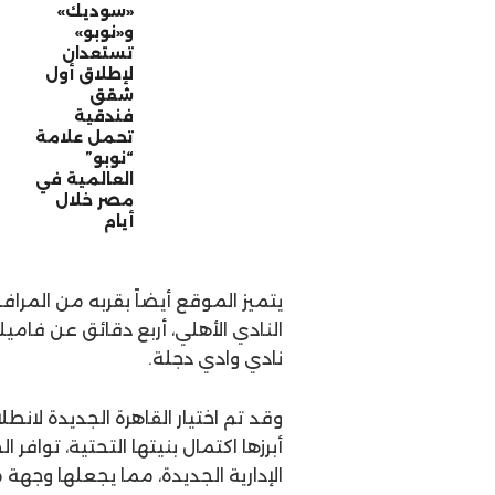
«سوديك»
و«نوبو»
تستعدان
لإطلاق أول
شقق
فندقية
تحمل علامة
“نوبو”
العالمية في
مصر خلال
أيام
يتميز الموقع أيضاً بقربه من المر
النادي الأهلي، أربع دقائق عن فامي
نادي وادي دجلة.
وقد تم اختيار القاهرة الجديدة لانطل
أبرزها اكتمال بنيتها التحتية، توافر
الإدارية الجديدة، مما يجعلها وجهة 