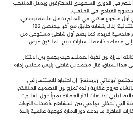
 النصر في الدوري السعودي للمحترفين ويمثّل المنتخب
 وحضوره القيادي في الملعب.
طي أول مشروع سكني في العالم يحمل علامة بوغاتي،
ويقدم مجموعة من التصاميم الاستثنائية؛ إذ لا يتشابه طابق مع آخر، ليحتضن 182
 هندسية فريدة، كما يضم أول شاطئ مستوحى من
ً إلى مصاعد خاصة للسيارات تتيح للمالكين عرض
نته البارزة بين نخبة العملاء، حيث يجمع بين الابتكار
وفي هذا السياق، قال محمد بن غاطي، رئيس مجلس إدارة
جتمع ’بوغاتي ريزيدنسز‘. إن اختياره للاستثمار في
 بإنشاء صروح عقارية رائدة تمزج بين التصميم المتقدّم،
ة، لتلبي تطلعات أكثر العملاء تميزاً حول العالم.”
 التي تحظى بها دبي بين المشاهير وأصحاب الثروات،
 الفاخرة، ما يدعم دور الإمارة كوجهة عالمية رائدة