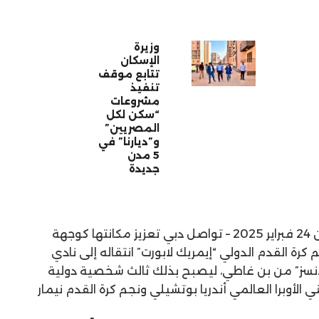
وزيرة
الإسكان
تتابع موقف
تنفيذ
مشروعات
“سكن لكل
المصريين”
و”ديارنا” في
5 مدن
جديدة
دبي، الإمارات العربية المتحدة، الاثنين 24 فبراير 2025 – تواصل دبي تعزيز مكانتها كوجهة
كرة القدم الدولي “إيمريك لابورت” انتقاله إلى نادي
دنسز” من بن غاطي، ليصبح بذلك ثالث شخصية دولية
 الأوبرا العالمي أندريا بوتشيلي ونجم كرة القدم نيمار