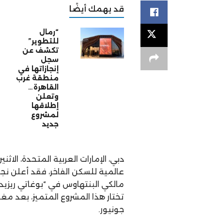
قد يهمك أيضًا
“رمال
للتطوير”
تكشف عن
سجل
إنجازاتها في
منطقة غرب
القاهرة…
وتعلن
إطلاقها
لمشروع
جديد
عالمية للسكن الفاخر، فقد أعلن نجم 
مالكي البنتهاوس في “بوغاتي ريزي
تختار هذا المشروع المتميز، بعد مغني
جونيور.