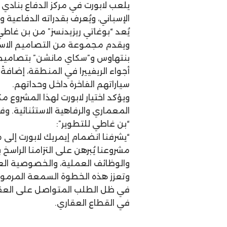
يلعب لابورت في مركز الدفاع بنادي
الإسباني، ويُعرف بقدراته الدفاعية
يُعد “بوغاتي ريزيدنسز” من بن غا
بنتهاوس و”سكاي مانشن” بتصاميم
أجواء الريفييرا في المنطقة، إضافة
سياراتهم الفاخرة داخل وحداتهم.
ويؤكد اختيار لابورت لهذا المشروع مكا
المعماري والرفاهية الاستثنائية. 
“بن غاطي للتطوير”:
“يشرفنا انضمام إيمريك لابورت إلى م
مشروعنا يُبرهن على التزامنا الراسخ
والوظائف العملية، والخصوصية العالي
وتعزز هذه الخطوة السمعة المرموقة
في ظل الطلب المتواصل على العقارات
في القطاع العقاري.