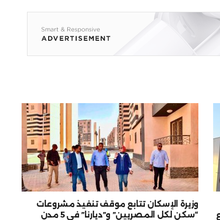
وزيرة الإسكان تتابع موقف تنفيذ مشروعات
“سكن لكل المصريين” و”ديارنا” في 5 مدن