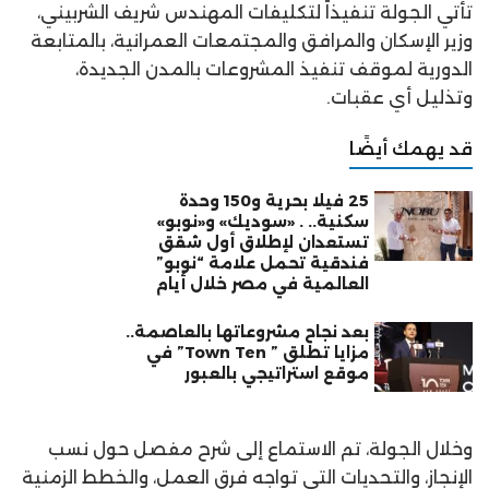
تأتي الجولة تنفيذاً لتكليفات المهندس شريف الشربيني،
وزير الإسكان والمرافق والمجتمعات العمرانية، بالمتابعة
الدورية لموقف تنفيذ المشروعات بالمدن الجديدة،
وتذليل أي عقبات.
قد يهمك أيضًا
25 فيلا بحرية و150 وحدة
سكنية.. . «سوديك» و«نوبو»
تستعدان لإطلاق أول شقق
فندقية تحمل علامة “نوبو”
العالمية في مصر خلال أيام
بعد نجاح مشروعاتها بالعاصمة..
مزايا تطلق ” Town Ten” في
موقع استراتيجي بالعبور
وخلال الجولة، تم الاستماع إلى شرح مفصل حول نسب
الإنجاز، والتحديات التي تواجه فرق العمل، والخطط الزمنية