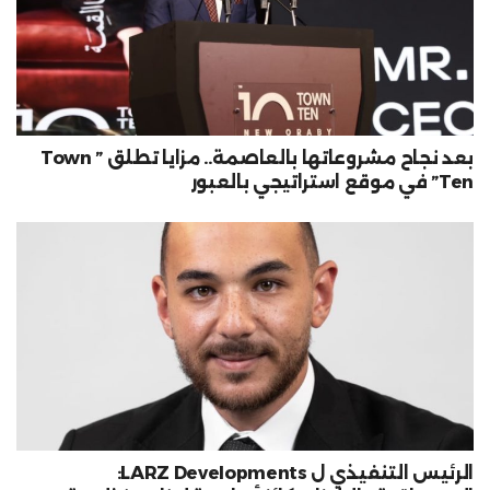
بعد نجاح مشروعاتها بالعاصمة.. مزايا تطلق ” Town
Ten” في موقع استراتيجي بالعبور
الرئيس التنفيذي ل LARZ Developments: