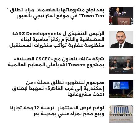
بعد نجاح مشروعاتها بالعاصمة.. مزايا تطلق ”
Town Ten” في موقع استراتيجي بالعبور
الرئيس التنفيذي ل LARZ Developments:
المصداقية والالتزام ركائز أساسية لبناء
منظومة عقارية تواكب متغيرات المستقبل
شركة «AIG» تتعاون مع «CSCEC الصينية»
بمشروع «AI Tower» بأعلى المعايير العالمية
«مرسوم للتطوير» تطلق حملة «من
إسكندرية إلى غرب القاهرة» تمهيدا لإطلاق
أحدث مشروعاتها
لوفير فرص الاستثمار.. ترسية 12 محلًا تجاريًا
وبيع مخبز بمزاد علني بمدينة بدر